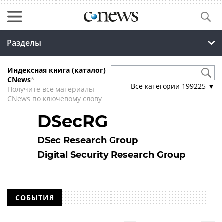
Разделы
Индексная книга (каталог)
CNews
*
Все категории
199225
▼
Получите все материалы
CNews по ключевому слову
DSecRG
DSec Research Group
Digital Security Research Group
СОБЫТИЯ