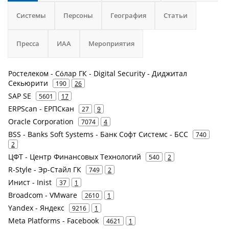
Системы
Персоны
География
Статьи
Пресса
ИАА
Мероприятия
Ростелеком - Сόлар ГК - Digital Security - Диджитал
Секьюрити
190
26
SAP SE
5601
17
ERPScan - ЕРПСкан
27
9
Oracle Corporation
7074
4
BSS - Banks Soft Systems - Банк Софт Системс - БСС
740
2
ЦФТ - Центр Финансовых Технологий
540
2
R-Style - Эр-Стайл ГК
749
2
Инист - Inist
37
1
Broadcom - VMware
2610
1
Yandex - Яндекс
9216
1
Meta Platforms - Facebook
4621
1