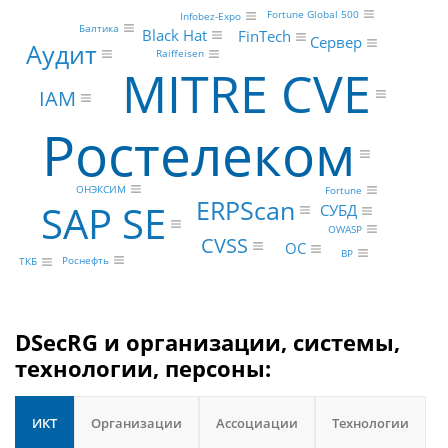
Fortune Global 500
Infobez-Expo
Балтика
Black Hat
FinTech
Сервер
Аудит
Raiffeisen
MITRE CVE
IAM
Ростелеком
ОНЭКСИМ
Fortune
ERPScan
SAP SE
СУБД
OWASP
CVSS
ОС
BP
Роснефть
ТКБ
DSecRG и организации, системы,
технологии, персоны:
ИКТ
Организации
Ассоциации
Технологии