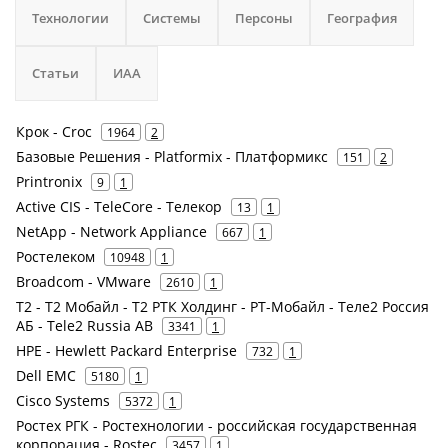
Технологии
Системы
Персоны
География
Статьи
ИАА
Крок - Croc
1964
2
Базовые Решения - Platformix - Платформикс
151
2
Printronix
9
1
Active CIS - TeleCore - Телекор
13
1
NetApp - Network Appliance
667
1
Ростелеком
10948
1
Broadcom - VMware
2610
1
Т2 - Т2 Мобайл - Т2 РТК Холдинг - РТ-Мобайл - Теле2 Россия
АБ - Tele2 Russia AB
3341
1
HPE - Hewlett Packard Enterprise
732
1
Dell EMC
5180
1
Cisco Systems
5372
1
Ростех РГК - Ростехнологии - российская государственная
корпорация - Rostec
3457
1