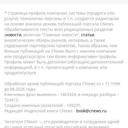
* Страница-профиль компании, системы (продукта или
услуги), технологии, персоны и т.п. создается редактором
на основе анализа архива публикаций портала CNews.
Обрабатываются тексты всех редакционных разделов
(
новости
, включая "Главные новости",
статьи
,
аналитические обзоры рынков, интервью, а также
содержание партнёрских проектов). Таким образом, чем
больше публикаций на CNews было с именем компании
или продукта/услуги, тем более информативен профиль.
Профиль может быть дополнен (обогащен) дополнительной
информацией, в т.ч. презентацией о компании или
продукте/услуге.
Обработан архив публикаций портала CNews.ru c 11.1998
до 08.2026 годы.
Ключевых фраз выявлено - 1463328, в очереди разбора -
724413.
Создано именных указателей - 199231.
Редакция Индексной книги CNews -
book@cnews.ru
Читатели CNews — это руководители и сотрудники одной
из самых успешных отраслей российской экономики: