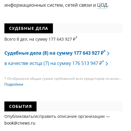
информационных систем, сетей связи и
ЦОД
.
СУДЕБНЫЕ ДЕЛА
*
Всего 8 дел, на cумму 177 643 927 ₽
*
Судебные дела (8) на сумму 177 643 927 ₽
*
в качестве истца (7) на сумму 176 513 947 ₽
* Отображена общая сумма требований всех кредиторов по всем
судебным делам, в рамках которых компания подавала требования
Подробнее
к своим должникам — организациям. При этом, общая сумма
требований всех кредиторов по делу о банкротстве не тождественна
сумме требования одного конкретного кредитора, кредиторов
в одном таком деле может быть несколько десятков, а размеры сумм
СОБЫТИЯ
требований одних могут быть больше или меньше размеров
требований других кредиторов.
Опубликовать/исправить описание организации —
book@cnews.ru