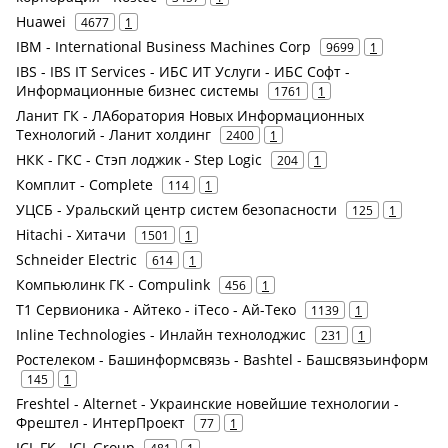
Huawei
4677
1
IBM - International Business Machines Corp
9699
1
IBS - IBS IT Services - ИБС ИТ Услуги - ИБС Софт -
Информационные бизнес системы
1761
1
Ланит ГК - ЛАборатория Новых Информационных
Технологий - Ланит холдинг
2400
1
НКК - ГКС - Стэп лоджик - Step Logic
204
1
Комплит - Complete
114
1
УЦСБ - Уральский центр систем безопасности
125
1
Hitachi - Хитачи
1501
1
Schneider Electric
614
1
Компьюлинк ГК - Compulink
456
1
Т1 Сервионика - Айтеко - iTeco - Ай-Теко
1139
1
Inline Technologies - Инлайн технолоджис
231
1
Ростелеком - Башинформсвязь - Bashtel - Башсвязьинформ
145
1
Freshtel - Alternet - Украинские новейшие технологии -
Фрештел - ИнтерПроект
77
1
ICL ГК - ICL Group