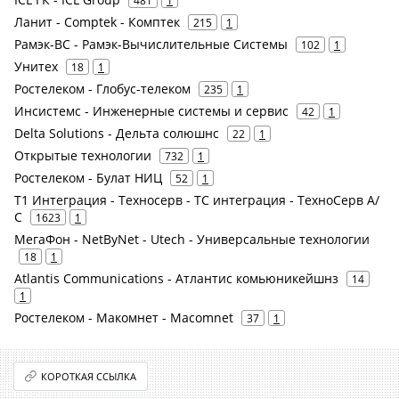
481
1
Ланит - Comptek - Комптек
215
1
Рамэк-ВС - Рамэк-Вычислительные Системы
102
1
Унитех
18
1
Ростелеком - Глобус-телеком
235
1
Инсистемс - Инженерные системы и сервис
42
1
Delta Solutions - Дельта солюшнс
22
1
Открытые технологии
732
1
Ростелеком - Булат НИЦ
52
1
Т1 Интеграция - Техносерв - ТС интеграция - ТехноСерв А/
С
1623
1
МегаФон - NetByNet - Utech - Универсальные технологии
18
1
Atlantis Communications - Атлантис комьюникейшнз
14
1
Ростелеком - Макомнет - Macomnet
37
1
КОРОТКАЯ ССЫЛКА