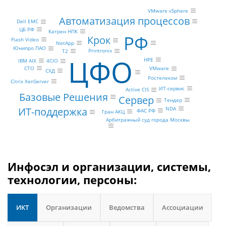
VMware vSphere
Автоматизация процессов
Dell EMC
ЦБ РФ
Катрен НПК
РФ
Крок
Flash Video
NetApp
Юнипро ПАО
Printronix
Т2
ЦФО
HPE
IBM AIX
4CIO
CTO
VMware
СХД
Ростелеком
Citrix XenServer
ИТ-сервис
Active CIS
Базовые Решения
Сервер
Тендер
ИТ-поддержка
NDA
ФАС РФ
Гран АКЦ
Арбитражный суд города Москвы
Инфосэл и организации, системы,
технологии, персоны:
ИКТ
Организации
Ведомства
Ассоциации