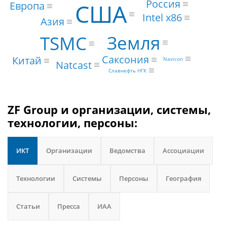
Россия
США
Европа
Intel x86
Азия
Земля
TSMC
Саксония
Китай
Navicon
Natcast
Славнефть НГК
ZF Group и организации, системы,
технологии, персоны:
ИКТ
Организации
Ведомства
Ассоциации
Технологии
Системы
Персоны
География
Статьи
Пресса
ИАА