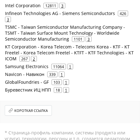
Intel Corporation
12811
3
Infineon Technologies AG - Siemens Semiconductors
426
3
TSMC - Taiwan Semiconductor Manufacturing Company -
TSMT - Taiwan Surface Mount Technology - Worldwide
Semiconductor Manufacturing
1101
3
KT Corporation - Korea Telecom - Telecoms Korea - KTF - KT
Freetel - Korea Telecom Freetel - KTFT - KTF Technologies - KT
ICOM
267
2
Samsung Electronics
11064
1
Navicon - Навикон
339
1
GlobalFoundries - GF
103
1
Буревестник ИЦ НПП
18
1
КОРОТКАЯ ССЫЛКА
* Страница-профиль компании, системы (продукта или
услуги), технологии, персоны и т.п. создается редактором