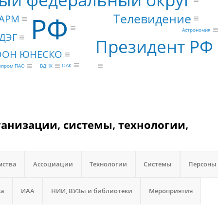
РФ
Телевидение
АРМ
Астрономия
ДЭГ
Президент РФ
ООН ЮНЕСКО
ОАК
ВДНХ
зпром ПАО
ганизации, системы, технологии,
мства
Ассоциации
Технологии
Системы
Персоны
са
ИАА
НИИ, ВУЗы и библиотеки
Мероприятия