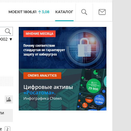
MOEXIT
1806,61
3,08
КАТАЛОГ
МНЕНИЕ МЕСЯЦА
9002
▼
Почему соответствие
стандартам не гарантирует
защиту от киберугроз
CNEWS ANALYTICS
Цифровые активы
«Росатома».
Инфографика CNews
ли
е
2