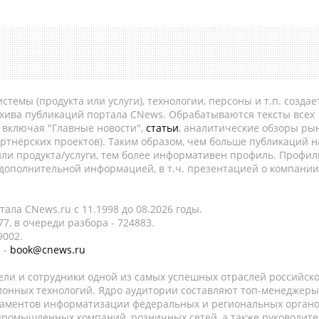
темы (продукта или услуги), технологии, персоны и т.п. создае
рхива публикаций портала CNews. Обрабатываются тексты всех
, включая "Главные новости",
статьи
, аналитические обзоры рын
ртнёрских проектов). Таким образом, чем больше публикаций н
ли продукта/услуги, тем более информативен профиль. Профил
 дополнительной информацией, в т.ч. презентацией о компании
ала CNews.ru c 11.1998 до 08.2026 годы.
7, в очереди разбора - 724883.
9002.
 -
book@cnews.ru
ели и сотрудники одной из самых успешных отраслей российск
онных технологий. Ядро аудитории составляют топ-менеджеры
таментов информатизации федеральных и региональных орган
 промышленных компаний, розничных сетей, а также руководите