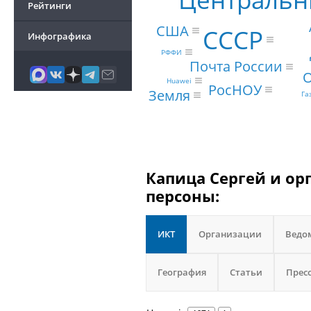
Рейтинги
США
СССР
Инфографика
РФФИ
Почта России
Huawei
РосНОУ
Земля
Га
Капица Сергей и ор
персоны:
ИКТ
Организации
Ведо
География
Статьи
Прес