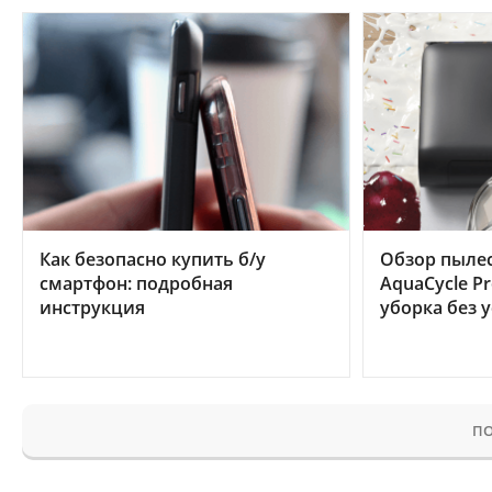
Как безопасно купить б/у
Обзор пылес
смартфон: подробная
AquaCycle Pr
инструкция
уборка без 
ПО