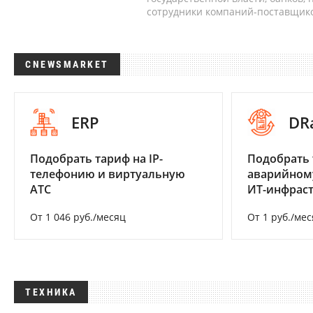
сотрудники компаний-поставщико
CNEWSMARKET
ERP
DR
Подобрать тариф на IP-
Подобрать 
телефонию и виртуальную
аварийном
АТС
ИТ-инфрас
От 1 046 руб./месяц
От 1 руб./мес
ТЕХНИКА