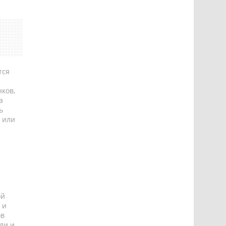
тся
ков,
а
ь
 или
ой
 и
ов
ли и