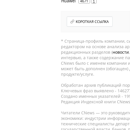
Huawei
4671
1
КОРОТКАЯ ССЫЛКА
* Страница-профиль компании, сис
редактором на основе анализа а
редакционных разделов (
новости
интервью, а также содержание па
CNews было с именем компании и
может быть дополнен (обогащен)
продукте/услуге.
Обработан архив публикаций порт
Ключевых фраз выявлено - 146277
Создано именных указателей - 19
Редакция Индексной книги CNews
Читатели CNews — это руководит
экономики: индустрии информаци
технические специалисты депар
государственной власти, банков,