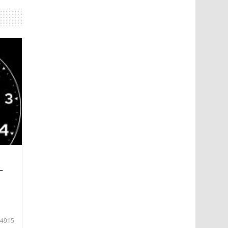
—
4915