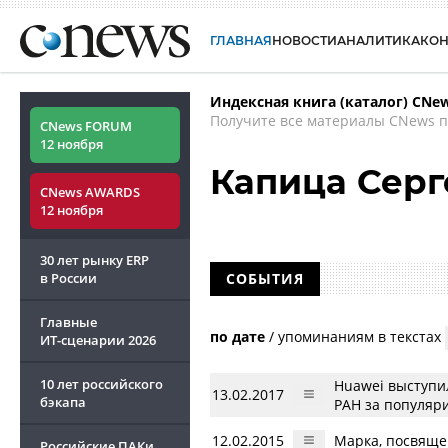
ГЛАВНАЯ
НОВОСТИ
АНАЛИТИКА
КО
Индексная книга (каталог) CNe
Получите все материалы CNews п
CNews FORUM
12 ноября
Капица Серг
CNews AWARDS
12 ноября
30 лет рынку ERP
в России
СОБЫТИЯ
Главные
по дате
/
упоминаниям в текстах
ИТ-сценарии
2026
10 лет российского
Huawei выступи
13.02.2017
бэкапа
РАН за популяр
12.02.2015
Марка, посвяще
Российские ПАКи