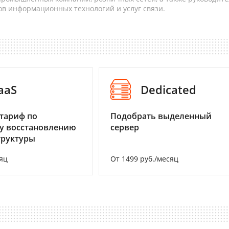
в информационных технологий и услуг связи.
aaS
Dedicated
тариф по
Подобрать выделенный
у восстановлению
сервер
труктуры
яц
От 1499 руб./месяц