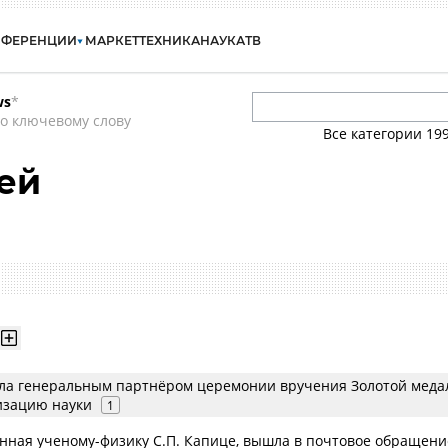
НФЕРЕНЦИИ
МАРКЕТ
ТЕХНИКА
НАУКА
ТВ
ws
*
о ключевому слову
Все категории
19
ей
ла генеральным партнёром церемонии вручения Золотой меда
изацию науки
1
нная ученому-физику С.П. Капице, вышла в почтовое обращени