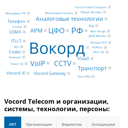
Vocord VideoTransport
Мэрия Москвы
Москомархитектура
Минцифры РФ
Аналоговые технологии
Телефон
ВэД
Солинг
РФ
ЦФО
АРМ
GSMA
Web design
ДЗМ Москва
Вокорд
ITU-T
Вокорд АСО
ROI
HoReCa
Codec
МЧС РФ
Равелин
VSaaS
VoIP
CCTV
Тинко ТД
Транспорт
Vocord iX
Vocord Gateway
Гран АКЦ
Vocord Telecom и организации,
системы, технологии, персоны:
ИКТ
Организации
Ведомства
Ассоциации