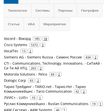
Технологии
Системы
Персоны
География
Статьи
ИАА
Мероприятия
Vocord - Вокорд
185
18
Cisco Systems
5372
3
VocalTec
13
2
Siemens AG - Siemens Russia - Сименс Россия
434
2
CTI - Communications. Technology. Innovations. - СиТиАй -
Си Ти Ай НТЦ
263
2
Motorola Solutions - Pelco
69
2
Dialogic Corp
93
2
Тарио Трейдинг - TARIO.net - Тарио.Нэт - Тарио
Комьюникейшнс - Tario Communication
42
2
ЛУИС+ - LUIS+
10
1
Руслан Коммуникейшнз - Ruslan Communications
19
1
ААМ Системз - AAM Systems
46
1