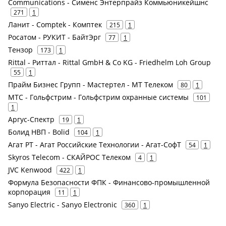
Communications - Сименс Энтерпрайз Коммьюникейшнс
271
1
Ланит - Comptek - Комптек
215
1
Росатом - РУКИТ - БайтЭрг
77
1
Тензор
173
1
Rittal - Риттал - Rittal GmbH & Co KG - Friedhelm Loh Group
55
1
Прайм Бизнес Групп - Мастертел - МТ Телеком
80
1
МТС - Гольфстрим - Гольфстрим охранные системы
101
1
Аргус-Спектр
19
1
Болид НВП - Bolid
104
1
Агат РТ - Агат Российские Технологии - Агат-СофТ
54
1
Skyros Telecom - СКАЙРОС Телеком
4
1
JVC Kenwood
422
1
Формула Безопасности ФПК - Финансово-промышленной
корпорация
11
1
Sanyo Electric - Sanyo Electronic
360
1