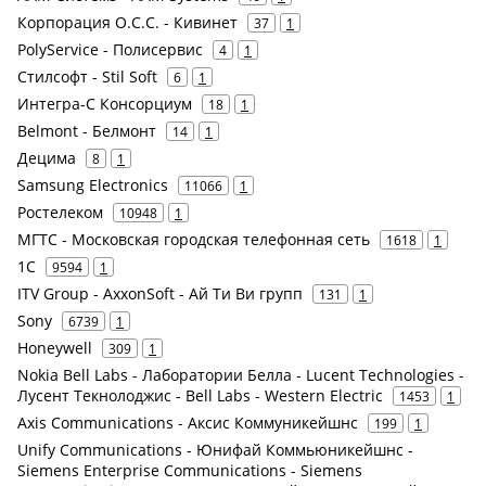
Корпорация О.С.С. - Кивинет
37
1
PolyService - Полисервис
4
1
Стилсофт - Stil Soft
6
1
Интегра-С Консорциум
18
1
Belmont - Белмонт
14
1
Децима
8
1
Samsung Electronics
11066
1
Ростелеком
10948
1
МГТС - Московская городская телефонная сеть
1618
1
1С
9594
1
ITV Group - AxxonSoft - Ай Ти Ви групп
131
1
Sony
6739
1
Honeywell
309
1
Nokia Bell Labs - Лаборатории Белла - Lucent Technologies -
Лусент Текнолоджис - Bell Labs - Western Electric
1453
1
Axis Communications - Аксис Коммуникейшнс
199
1
Unify Communications - Юнифай Коммьюникейшнс -
Siemens Enterprise Communications - Siemens