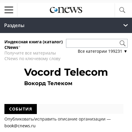
Разделы
Индексная книга (каталог)
CNews
*
Все категории
199231
▼
Получите все материалы
CNews по ключевому слову
Vocord Telecom
Вокорд Телеком
СОБЫТИЯ
Опубликовать/исправить описание организации —
book@cnews.ru