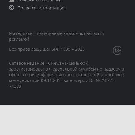
Правовая информация
Материалы, помеченные знаком ■, являются
рекламой
Все права защищены © 1995 – 2026
Сетевое издание «CNews» («СиНьюс»)
зарегистрировано Федеральной службой по надзору в
сфере связи, информационных технологий и массовых
коммуникаций 09.11.2018 за номером Эл № ФС77 –
74283