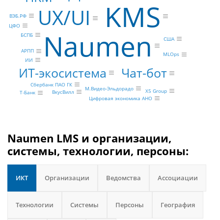
KMS
UX/UI
ВЭБ.РФ
ЦФО
Naumen
БСПБ
США
АРПП
MLOps
ИИ
ИТ-экосистема
Чат-бот
Сбербанк ПАО ГК
М.Видео-Эльдорадо
X5 Group
ВкусВилл
Т-Банк
Цифровая экономика АНО
Naumen LMS и организации,
системы, технологии, персоны:
ИКТ
Организации
Ведомства
Ассоциации
Технологии
Системы
Персоны
География