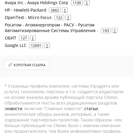
Avaya Inc - Avaya Holdings Corp
1100
1
HP - Hewlett-Packard
3662
1
OpenText - Micro Focus
122
1
Росатом - Атомэнергопром - РАСУ - Русатом
Автоматизированные Системы Управления -
193
1
ОБИТ
127
1
Google LLC
12691
1
КОРОТКАЯ ССЫЛКА
* Страница-профиль компании, системы (продукта или
услуги), технологии, персоны и т.п. создается редактором
на основе анализа архива публикаций портала CNews.
Обрабатываются тексты всех редакционных разделов
(
новости
, включая "Главные новости",
статьи
,
аналитические обзоры рынков, интервью, а также
содержание партнёрских проектов). Таким образом, чем
больше публикаций на CNews было с именем компании
или продукта/услуги, тем более информативен профиль.