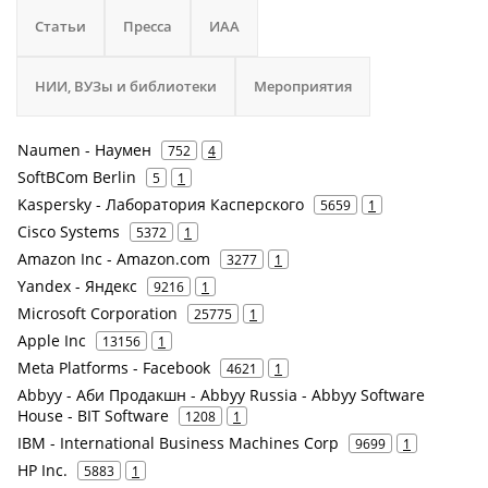
Статьи
Пресса
ИАА
НИИ, ВУЗы и библиотеки
Мероприятия
Naumen - Наумен
752
4
SoftBCom Berlin
5
1
Kaspersky - Лаборатория Касперского
5659
1
Cisco Systems
5372
1
Amazon Inc - Amazon.com
3277
1
Yandex - Яндекс
9216
1
Microsoft Corporation
25775
1
Apple Inc
13156
1
Meta Platforms - Facebook
4621
1
Abbyy - Аби Продакшн - Abbyy Russia - Abbyy Software
House - BIT Software
1208
1
IBM - International Business Machines Corp
9699
1
HP Inc.
5883
1