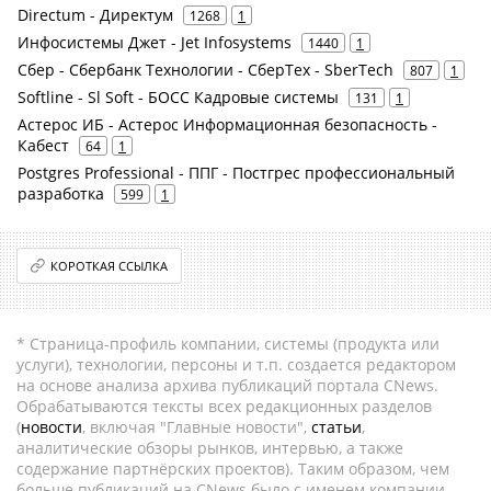
Directum - Директум
1268
1
Инфосистемы Джет - Jet Infosystems
1440
1
Сбер - Сбербанк Технологии - СберТех - SberTech
807
1
Softline - Sl Soft - БОСС Кадровые системы
131
1
Астерос ИБ - Астерос Информационная безопасность -
Кабест
64
1
Postgres Professional - ППГ - Постгрес профессиональный
разработка
599
1
КОРОТКАЯ ССЫЛКА
* Страница-профиль компании, системы (продукта или
услуги), технологии, персоны и т.п. создается редактором
на основе анализа архива публикаций портала CNews.
Обрабатываются тексты всех редакционных разделов
(
новости
, включая "Главные новости",
статьи
,
аналитические обзоры рынков, интервью, а также
содержание партнёрских проектов). Таким образом, чем
больше публикаций на CNews было с именем компании