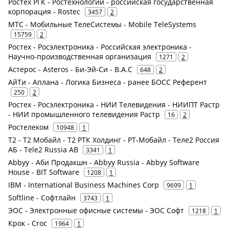
Ростех РГК - Ростехнологии - российская государственная
корпорация - Rostec
3457
2
МТС - Мобильные ТелеСистемы - Mobile TeleSystems
15759
2
Ростех - Росэлектроника - Российская электроника -
Научно-производственная организация
1271
2
Астерос - Asteros - Би-Эй-Си - B.A.C
648
2
АйТи - Аплана - Логика Бизнеса - ранее БОСС Референт
250
2
Ростех - Росэлектроника - НИИ Телевидения - НИИПТ Растр
- НИИ промышленного телевидения Растр
16
2
Ростелеком
10948
1
Т2 - Т2 Мобайл - Т2 РТК Холдинг - РТ-Мобайл - Теле2 Россия
АБ - Tele2 Russia AB
3341
1
Abbyy - Аби Продакшн - Abbyy Russia - Abbyy Software
House - BIT Software
1208
1
IBM - International Business Machines Corp
9699
1
Softline - Софтлайн
3743
1
ЭОС - Электронные офисные системы - ЭОС Софт
1218
1
Крок - Croc
1964
1