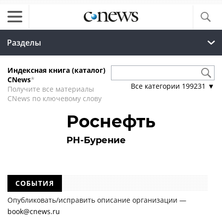
Разделы
Индексная книга (каталог)
CNews
*
Все категории
199231
▼
Получите все материалы
CNews по ключевому слову
Роснефть
РН-Бурение
СОБЫТИЯ
Опубликовать/исправить описание организации —
book@cnews.ru