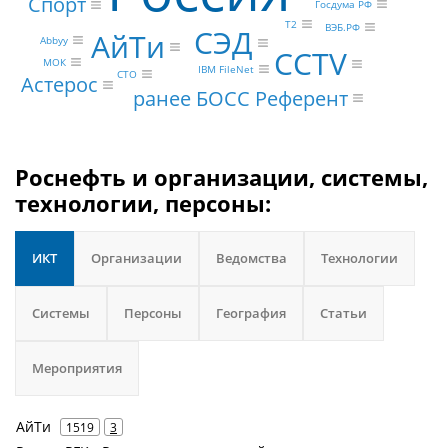
Спорт
Госдума РФ
Т2
ВЭБ.РФ
СЭД
АйТи
Abbyy
CCTV
МОК
IBM FileNet
CTO
Астерос
ранее БОСС Референт
Роснефть и организации, системы,
технологии, персоны:
ИКТ
Организации
Ведомства
Технологии
Системы
Персоны
География
Статьи
Мероприятия
АйТи
1519
3