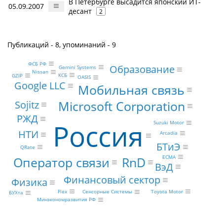
В Петербурге высадится японский ИТ-
05.09.2007
десант
2
Публикаций - 8, упоминаний - 9
ФСБ РФ
Образование
Gemini Systems
Nissan
КСБ
GZIP
OASIS
Google LLC
Мобильная связь
Microsoft Corporation
Sojitz
РЖД
Россия
Suzuki Motor
НТИ
Arcadia
БТиЭ
QRate
ECMA
RnD
Оператор связи
ВэД
Финансовый сектор
Физика
Flex
Toyota Motor
Сенсорные Системы
БУХта
Минэкономразвития РФ