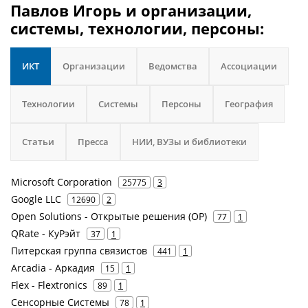
Павлов Игорь и организации,
системы, технологии, персоны:
ИКТ
Организации
Ведомства
Ассоциации
Технологии
Системы
Персоны
География
Статьи
Пресса
НИИ, ВУЗы и библиотеки
Microsoft Corporation
25775
3
Google LLC
12690
2
Open Solutions - Открытые решения (ОР)
77
1
QRate - КуРэйт
37
1
Питерская группа связистов
441
1
Arcadia - Аркадия
15
1
Flex - Flextronics
89
1
Сенсорные Системы
78
1