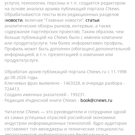
услуги), технологии, персоны и т.п. создается редактором
на основе анализа архива публикаций портала CNews.
Обрабатываются тексты всех редакционных разделов
(
новости
, включая "Главные новости",
статьи
,
аналитические обзоры рынков, интервью, а также
содержание партнёрских проектов). Таким образом, чем
больше публикаций на CNews было с именем компании
или продукта/услуги, тем более информативен профиль.
Профиль может быть дополнен (обогащен) дополнительной
информацией, в т.ч. презентацией о компании или
продукте/услуге.
Обработан архив публикаций портала CNews.ru c 11.1998
до 08.2026 годы.
Ключевых фраз выявлено - 1463328, в очереди разбора -
724413.
Создано именных указателей - 199231.
Редакция Индексной книги CNews -
book@cnews.ru
Читатели CNews — это руководители и сотрудники одной
из самых успешных отраслей российской экономики:
индустрии информационных технологий. Ядро аудитории
составляют топ-менеджеры и технические специалисты
департаментов информатизации федеральных и