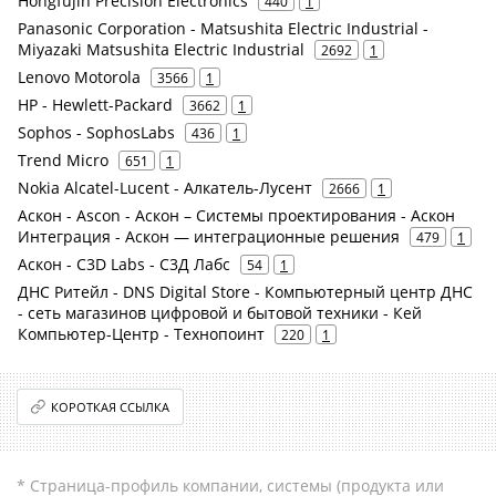
Hongfujin Precision Electronics
440
1
Panasonic Corporation - Matsushita Electric Industrial -
Miyazaki Matsushita Electric Industrial
2692
1
Lenovo Motorola
3566
1
HP - Hewlett-Packard
3662
1
Sophos - SophosLabs
436
1
Trend Micro
651
1
Nokia Alcatel-Lucent - Алкатель-Лусент
2666
1
Аскон - Ascon - Аскон – Системы проектирования - Аскон
Интеграция - Аскон — интеграционные решения
479
1
Аскон - C3D Labs - С3Д Лабс
54
1
ДНС Ритейл - DNS Digital Store - Компьютерный центр ДНС
- сеть магазинов цифровой и бытовой техники - Кей
Компьютер-Центр - Технопоинт
220
1
КОРОТКАЯ ССЫЛКА
* Страница-профиль компании, системы (продукта или