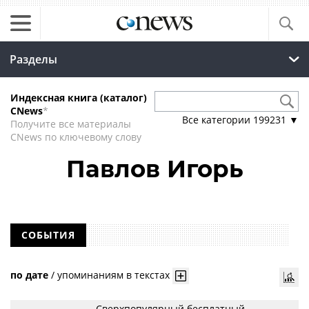
Разделы
Индексная книга (каталог)
CNews
*
Все категории
199231
▼
Получите все материалы
CNews по ключевому слову
Павлов Игорь
СОБЫТИЯ
по дате
/
упоминаниям в текстах
Сверхпопулярный бесплатный