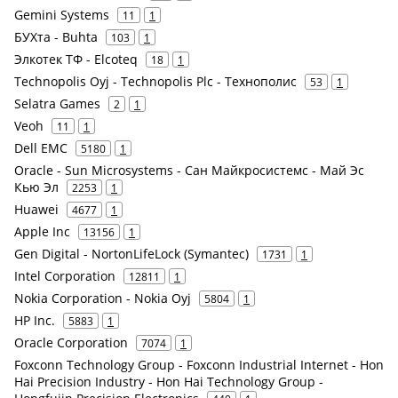
Gemini Systems
11
1
БУХта - Buhta
103
1
Элкотек ТФ - Elcoteq
18
1
Technopolis Oyj - Technopolis Plc - Технополис
53
1
Selatra Games
2
1
Veoh
11
1
Dell EMC
5180
1
Oracle - Sun Microsystems - Сан Майкросистемс - Май Эс
Кью Эл
2253
1
Huawei
4677
1
Apple Inc
13156
1
Gen Digital - NortonLifeLock (Symantec)
1731
1
Intel Corporation
12811
1
Nokia Corporation - Nokia Oyj
5804
1
HP Inc.
5883
1
Oracle Corporation
7074
1
Foxconn Technology Group - Foxconn Industrial Internet - Hon
Hai Precision Industry - Hon Hai Technology Group -