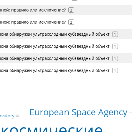
нной: правило или исключение?
2
нной: правило или исключение?
2
иона обнаружен ультрахолодный субзвездный объект
1
иона обнаружен ультрахолодный субзвездный объект
1
иона обнаружен ультрахолодный субзвездный объект
1
иона обнаружен ультрахолодный субзвездный объект
1
European Space Agency
rvatory
-космические