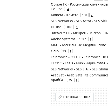
Орион ГК - Российский спутниковы
TV
220
4
Kometa - Комета
160
2
SES Networks - SES Astra - SES Siriu
HP Inc.
5883
1
Элемент ГК - Микрон - Micron
16
Adobe Systems
1597
1
ММТ - Мобильные Медицинские Т
Odin
33
1
Telefonica - O2 UK - Telefonica UK
ТЕСИС - Tesis - Инжиниринговая
SES Networks - SES S.A. - SES Globa
ArabSat - Arab Satellite Communic
АрабСат
75
1
КОРОТКАЯ ССЫЛКА