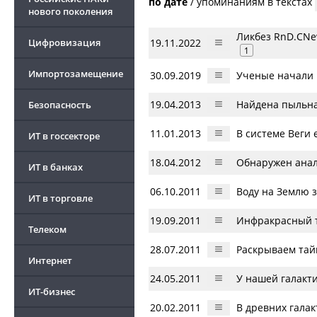
по дате
/
упоминаниям в текстах
нового поколения
Ликбез RnD.CNe
Цифровизация
19.11.2022
1
Импортозамещение
30.09.2019
Ученые начали 
19.04.2013
Найдена пыльна
Безопасность
11.01.2013
В системе Веги 
ИТ в госсекторе
18.04.2012
Обнаружен анал
ИТ в банках
06.10.2011
Воду на Землю з
ИТ в торговле
19.09.2011
Инфракрасный т
Телеком
28.07.2011
Раскрываем тайн
Интернет
24.05.2011
У нашей галакти
ИТ-бизнес
20.02.2011
В древних гала