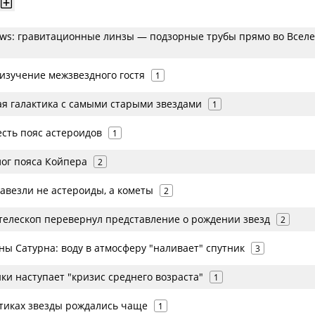
ws: гравитационные линзы — подзорные трубы прямо во Всел
изучение межзвездного гостя
1
я галактика с самыми старыми звездами
1
есть пояс астероидов
1
ог пояса Койпера
2
авезли не астероиды, а кометы
2
елескоп перевернул представление о рождении звезд
2
ы Сатурна: воду в атмосферу "наливает" спутник
3
ки наступает "кризис среднего возраста"
1
ктиках звезды рождались чаще
1