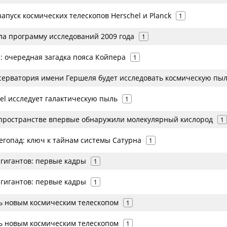
апуск космических телескопов Herschel и Planck
1
ла программу исследований 2009 года
1
: очередная загадка пояса Койпера
1
серватория имени Гершеля будет исследовать космическую пы
el исследует галактическую пыль
1
пространстве впервые обнаружили молекулярный кислород
1
егопад: ключ к тайнам системы Сатурна
1
-гигантов: первые кадры
1
-гигантов: первые кадры
1
ь новым космическим телескопом
1
ь новым космическим телескопом
1