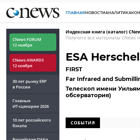
ГЛАВНАЯ
НОВОСТИ
АНАЛИТИКА
КО
Индексная книга (каталог) CNe
Получите все материалы CNews п
CNews FORUM
12 ноября
ESA Herschel
CNews AWARDS
12 ноября
FIRST
Far Infrared and Submill
30 лет рынку ERP
в России
Телескоп имени Уильям
обсерватория)
Главные
ИТ-сценарии
2026
10 лет российского
СОБЫТИЯ
бэкапа
Российские ПАКи