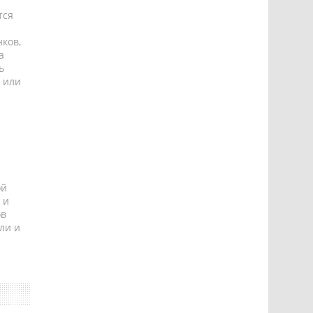
тся
ков,
а
ь
 или
ой
 и
ов
ли и