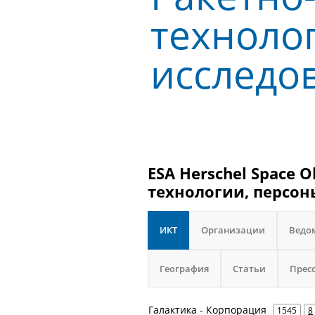
техноло
исследо
ESA Herschel Space 
технологии, персон
ИКТ
Организации
Ведо
География
Статьи
Прес
Галактика - Корпорация
1545
8