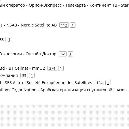
й оператор - Орион-Экспресс - Телекарта - Континент ТВ - Star
s - NSAB - Nordic Satellite AB
112
1
88
1
ехнологии - Онлайн Доктор
62
1
 Ltd - BT Cellnet - mmO2
374
1
 компания
35
1
l - SES Astra - Société Européenne des Satellites
124
1
ations Organization - Арабская организация спутниковой связи -