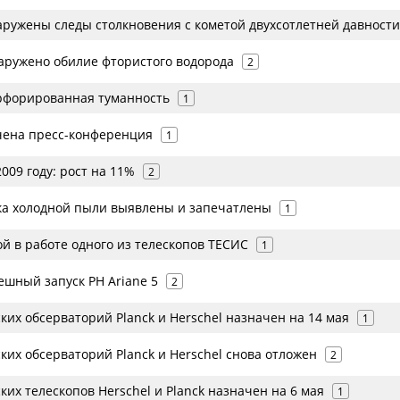
аружены следы столкновения с кометой двухсотлетней давности
наружено обилие фтористого водорода
2
рфорированная туманность
1
ачена пресс-конференция
1
2009 году: рост на 11%
2
ака холодной пыли выявлены и запечатлены
1
й в работе одного из телескопов ТЕСИС
1
ешный запуск РН Ariane 5
2
ких обсерваторий Planck и Herschel назначен на 14 мая
1
ких обсерваторий Planck и Herschel снова отложен
2
ких телескопов Herschel и Planck назначен на 6 мая
1