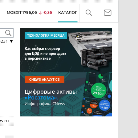
MOEXIT
1796,06
-0,36
КАТАЛОГ
ТЕХНОЛОГИЯ МЕСЯЦА
9231
▼
Как выбрать сервер
для ЦОД и не прогадать
в перспективе
CNEWS ANALYTICS
Цифровые активы
«Росатома».
Инфографика CNews
s.ru