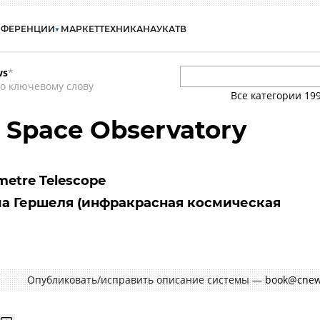
НФЕРЕНЦИИ
МАРКЕТ
ТЕХНИКА
НАУКА
ТВ
ws
*
о ключевому слову
Все категории
19
 Space Observatory
imetre Telescope
а Гершеля (инфракрасная космическая
Опубликовать/исправить описание системы —
book@cnew