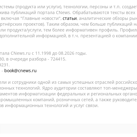
темы (продукта или услуги), технологии, персоны и т.п. создае
рхива публикаций портала CNews. Обрабатываются тексты всех
, включая "Главные новости",
статьи
, аналитические обзоры рын
ртнёрских проектов). Таким образом, чем больше публикаций н
ли продукта/услуги, тем более информативен профиль. Профил
 дополнительной информацией, в т.ч. презентацией о компании
ала CNews.ru c 11.1998 до 08.2026 годы.
0, в очереди разбора - 724415.
9231.
 -
book@cnews.ru
ели и сотрудники одной из самых успешных отраслей российск
онных технологий. Ядро аудитории составляют топ-менеджеры
таментов информатизации федеральных и региональных орган
 промышленных компаний, розничных сетей, а также руководите
в информационных технологий и услуг связи.