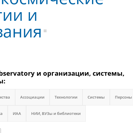
гии и
вания
Observatory и организации, системы,
ы:
мства
Ассоциации
Технологии
Системы
Персоны
са
ИАА
НИИ, ВУЗы и библиотеки