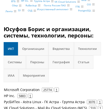
МКБ
HP Inc.
Группа Астра
ВТБ
VK Cloud Solutions
CIO
Почта России ПАО
RuBackup
Сбер
ГПБ
Искусственный интеллект
S3
СХД
PostgreSQL
Лента
Юсуфов Борис и организации,
системы, технологии, персоны:
ИКТ
Организации
Ведомства
Технологии
Системы
Персоны
География
Статьи
ИАА
Мероприятия
Microsoft Corporation
25774
1
HP Inc.
5883
1
РусБИТех - Astra Linux - ГК Астра - Группа Астра
3070
1
VK Cloud Solutions - Mail.Ru Cloud Solutions (MCS)
510
1