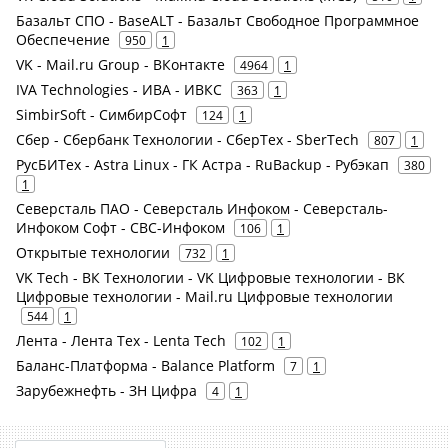
Базальт СПО - BaseALT - Базальт Свободное Программное
Обеспечение
950
1
VK - Mail.ru Group - ВКонтакте
4964
1
IVA Technologies - ИВА - ИВКС
363
1
SimbirSoft - СимбирСофт
124
1
Сбер - Сбербанк Технологии - СберТех - SberTech
807
1
РусБИТех - Astra Linux - ГК Астра - RuBackup - Рубэкап
380
1
Северсталь ПАО - Северсталь Инфоком - Северсталь-
Инфоком Софт - СВС-Инфоком
106
1
Открытые технологии
732
1
VK Tech - ВК Технологии - VK Цифровые технологии - ВК
Цифровые технологии - Mail.ru Цифровые технологии
544
1
Лента - Лента Тех - Lenta Tech
102
1
Баланс-Платформа - Balance Platform
7
1
Зарубежнефть - ЗН Цифра
4
1