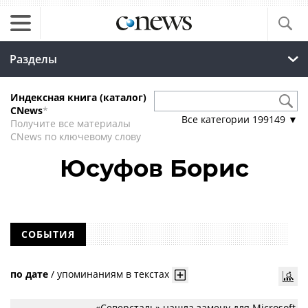
Разделы
Индексная книга (каталог)
CNews
*
Все категории
199149
▼
Получите все материалы
CNews по ключевому слову
Юсуфов Борис
СОБЫТИЯ
по дате
/
упоминаниям в текстах
«Северсталь» нашла замену для Microsoft