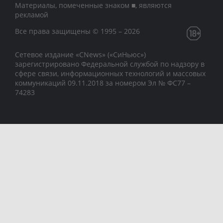
Материалы, помеченные знаком ■, являются
рекламой
Все права защищены © 1995 – 2026
Сетевое издание «CNews» («СиНьюс»)
зарегистрировано Федеральной службой по надзору в
сфере связи, информационных технологий и массовых
коммуникаций 09.11.2018 за номером Эл № ФС77 –
74283