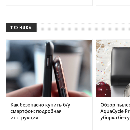
ТЕХНИКА
Как безопасно купить б/у
Обзор пылес
смартфон: подробная
AquaCycle Pr
инструкция
уборка без 