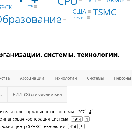
CPU
ARM64
IoT
БЭСК
ВТБ
TSMC
США
Образование
ФНС РФ
ганизации, системы, технологии,
мства
Ассоциации
Технологии
Системы
Персоны
са
НИИ, ВУЗы и библиотеки
лительно-информационные системы
307
4
 финансовая корпорация Система
1914
4
ковский центр SPARC-технологий
416
3