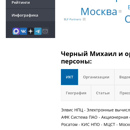
Рейтинги
Москва
Инфографика
BLF Partners
Черный Михаил и ор
персоны:
ИКТ
Организации
Ведо
География
Статьи
Прес
Элвис НПЦ - Электронные вычис
АФК Система ПАО - Акционерная
Росатом - КИС НПО - МЦСТ - Мос