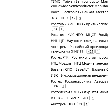
TSMC - Taiwan Semiconductor Manu
Worldwide Semiconductor Manufac
Baikal Electronics - Байкал Электр
ЭЛАС НПО
17
3
Росатом - КИС НПО - Критическ
23
1
Росатом - КИС НПО - МЦСТ - Эль
НИЦ ЦТ - Научно-исследовательс
Ангстрем - Российский производ
технологии (НИИТТ)
495
1
Ростех РГК - Ростехнологии - рос
НТЦ Модуль - НТЦ Модуль-иннова
Базальт СПО - BaseALT - Базаль
ИВК - Информационная внедренч
Ростех - Росэлектроника - Автом
139
1
Ростелеком ОМП - Открытая моб
ICL ГК - ICL Group
481
1
Ангстрем НПО
33
1