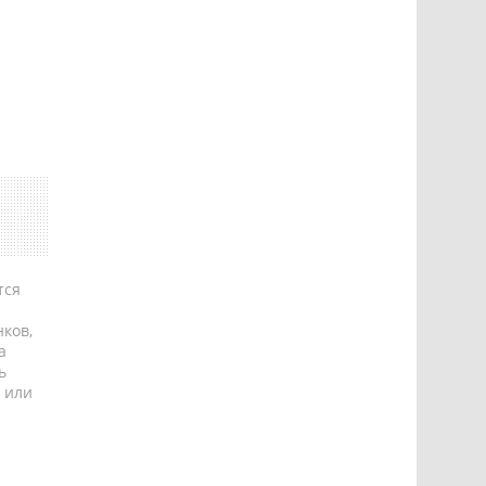
тся
ков,
а
ь
 или