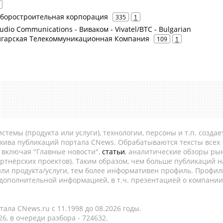
иборостроительная корпорация
335
1
Audio Communications - Виваком - Vivatel/BTC - Bulgarian
олгарская Телекоммуникационная Компания
109
1
темы (продукта или услуги), технологии, персоны и т.п. создае
рхива публикаций портала CNews. Обрабатываются тексты всех
, включая "Главные новости",
статьи
, аналитические обзоры рын
ртнёрских проектов). Таким образом, чем больше публикаций н
ли продукта/услуги, тем более информативен профиль. Профил
 дополнительной информацией, в т.ч. презентацией о компании
ала CNews.ru c 11.1998 до 08.2026 годы.
6, в очереди разбора - 724632.