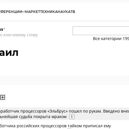
НФЕРЕНЦИИ
МАРКЕТ
ТЕХНИКА
НАУКА
ТВ
ws
*
о ключевому слову
Все категории
19
аил
работчик процессоров «Эльбрус» пошел по рукам. Введено вн
льнейшая судьба покрыта мраком
1
ботчика российских процессоров тайком приписал ему