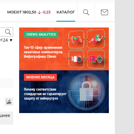
MOEXIT
1802,50
-0,23
КАТАЛОГ
CNEWS ANALYTICS
9124
▼
Топ-10 сфер применения
квантовых компьютеров.
Инфографика CNews
МНЕНИЕ МЕСЯЦА
Почему соответствие
стандартам не гарантирует
защиту от киберугроз
ешнее