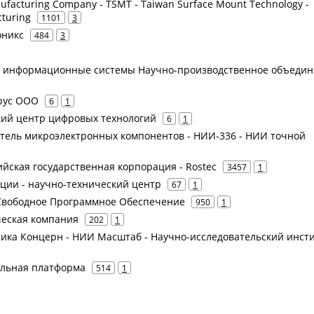
facturing Company - TSMT - Taiwan Surface Mount Technology -
turing
1101
3
оникс
484
3
ие информационные системы Научно-производственное объеди
брус ООО
6
1
кий центр цифровых технологий
6
1
итель микроэлектронных компонентов - НИИ-336 - НИИ точной
сийская государственная корпорация - Rostec
3457
1
ции - научно-технический центр
67
1
т Свободное Программное Обеспечение
950
1
еская компания
202
1
атика Концерн - НИИ Масштаб - Научно-исследовательский инст
ильная платформа
514
1