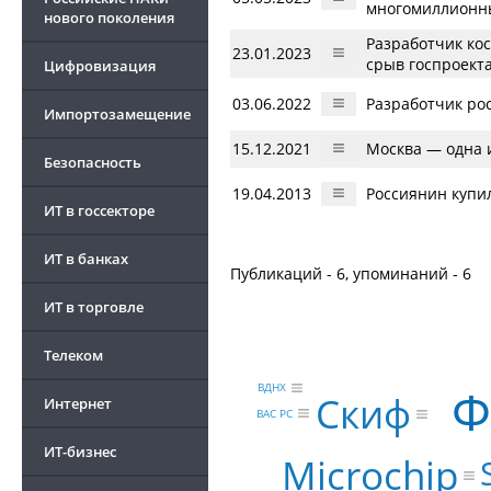
многомиллионны
нового поколения
Разработчик ко
23.01.2023
срыв госпроект
Цифровизация
03.06.2022
Разработчик ро
Импортозамещение
15.12.2021
Москва — одна 
Безопасность
19.04.2013
Россиянин купи
ИТ в госсекторе
ИТ в банках
Публикаций - 6, упоминаний - 6
ИТ в торговле
Телеком
Ф
ВДНХ
Скиф
Интернет
ВАС РС
ИТ-бизнес
Microchip