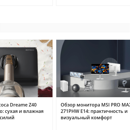
оса Dreame Z40
Обзор монитора MSI PRO MA
o: сухая и влажная
271PHW E14: практичность и
усилий
визуальный комфорт