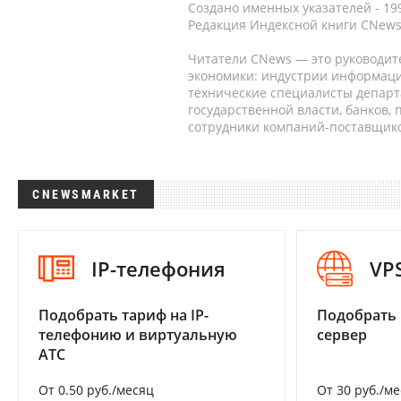
Создано именных указателей - 19
Редакция Индексной книги CNews
Читатели CNews — это руководит
экономики: индустрии информаци
технические специалисты депар
государственной власти, банков,
сотрудники компаний-поставщико
CNEWSMARKET
IP-телефония
VP
Подобрать тариф на IP-
Подобрать
телефонию и виртуальную
сервер
АТС
От 0.50 руб./месяц
От 30 руб./м