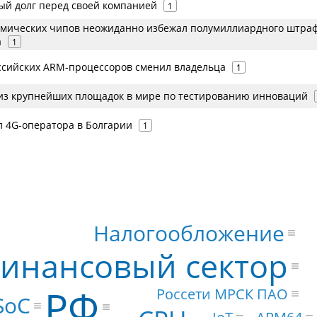
й долг перед своей компанией
1
смических чипов неожиданно избежал полумиллиардного штраф
а
1
ссийских ARM-процессоров сменил владельца
1
из крупнейших площадок в мире по тестированию инноваций
л 4G-оператора в Болгарии
1
Налогообложение
инансовый сектор
РФ
Россети МРСК ПАО
SoC