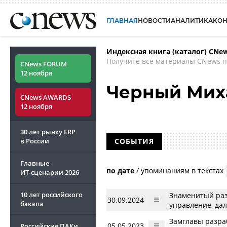
ГЛАВНАЯ
НОВОСТИ
АНАЛИТИКА
КО
Индексная книга (каталог) CNe
Получите все материалы CNews п
CNews FORUM
12 ноября
Черный Мих
CNews AWARDS
12 ноября
30 лет рынку ERP
в России
СОБЫТИЯ
Главные
по дате
/
упоминаниям в текстах
ИТ-сценарии
2026
10 лет российского
Знаменитый раз
30.09.2024
бэкапа
управление, да
Замглавы разра
05.05.2023
Российские ПАКи