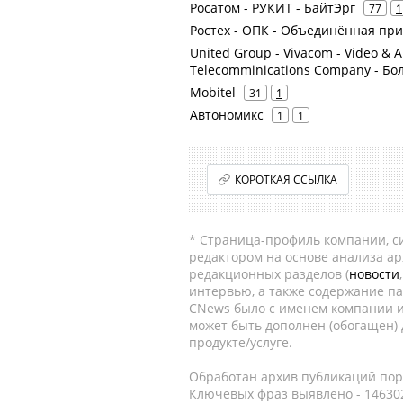
Росатом - РУКИТ - БайтЭрг
77
1
Ростех - ОПК - Объединённая пр
United Group - Vivacom - Video & 
Telecomminications Company - Б
Mobitel
31
1
Автономикс
1
1
КОРОТКАЯ ССЫЛКА
* Страница-профиль компании, сис
редактором на основе анализа а
редакционных разделов (
новости
интервью, а также содержание па
CNews было с именем компании и
может быть дополнен (обогащен)
продукте/услуге.
Обработан архив публикаций порт
Ключевых фраз выявлено - 146302