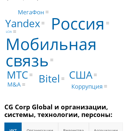
МегаФон
Россия
Yandex
LCIA
Мобильная
связь
МТС
США
Bitel
M&A
Коррупция
CG Corp Global и организации,
системы, технологии, персоны:
ИКТ
Организации
Ведомства
Ассоциации