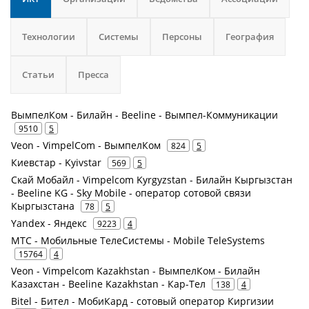
Технологии
Системы
Персоны
География
Статьи
Пресса
ВымпелКом - Билайн - Beeline - Вымпел-Коммуникации
9510
5
Veon - VimpelCom - ВымпелКом
824
5
Киевстар - Kyivstar
569
5
Скай Мобайл - Vimpelcom Kyrgyzstan - Билайн Кыргызстан
- Beeline KG - ‎Sky Mobile - оператор сотовой связи
Кыргызстана
78
5
Yandex - Яндекс
9223
4
МТС - Мобильные ТелеСистемы - Mobile TeleSystems
15764
4
Veon - Vimpelcom Kazakhstan - ВымпелКом - Билайн
Казахстан - Beeline Kazakhstan - Кар-Тел
138
4
Bitel - Бител - МобиКард - сотовый оператор Киргизии