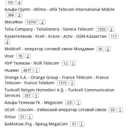
101
4
Альфа-Групп - Altimo - Alfa Telecom International Mobile
388
3
МегаФон
10747
2
Telia Company - TeliaSonera - Sonera Telecom
1053
2
Казахтелеком - Kcell - Кселл - Activ - GSM-Казахстан
117
2
Moldcell - оператор сотовой связи Молдавии
56
2
Visor
70
2
НУР Телеком - NUR Telecom
12
1
Huawei
4677
1
Orange S.A. - Orange Group - France Télécom - France
Telecom - France Telekom
1575
1
Turkcell İletişim Hizmetleri A.Ş. - Turkcell Communication
Services
351
1
Альфа-Телеком ГК - Megacom
231
1
UCell - Coscom - Узбекский оператор сотовой связи
93
1
Fintur
57
1
БиМоКом Лтд - бренд MegaCom
57
1