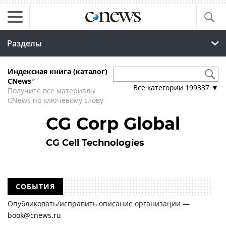
Разделы
Индексная книга (каталог)
CNews
*
Все категории
199337
▼
Получите все материалы
CNews по ключевому слову
CG Corp Global
CG Cell Technologies
СОБЫТИЯ
Опубликовать/исправить описание организации —
book@cnews.ru