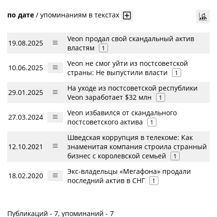
по дате
/
упоминаниям в текстах
Veon продал свой скандальный актив
19.08.2025
властям
1
Veon не смог уйти из постсоветской
10.06.2025
страны: Не выпустили власти
1
На уходе из постсоветской республики
29.01.2025
Veon заработает $32 млн
1
Veon избавился от скандального
27.03.2024
постсоветского актива
1
Шведская коррупция в телекоме: Как
12.10.2021
знаменитая компания строила странный
бизнес с королевской семьей
1
Экс-владельцы «Мегафона» продали
18.02.2020
последний актив в СНГ
1
Публикаций - 7, упоминаний - 7