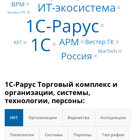
BPM
ИТ-экосистема
Минфин РФ
1С-Рарус
1С
АРМ
Вестер ГК
ККТ
MarTech
Россия
1С-Рарус Торговый комплекс и
организации, системы,
технологии, персоны:
ИКТ
Организации
Ведомства
Ассоциации
Технологии
Системы
Персоны
География