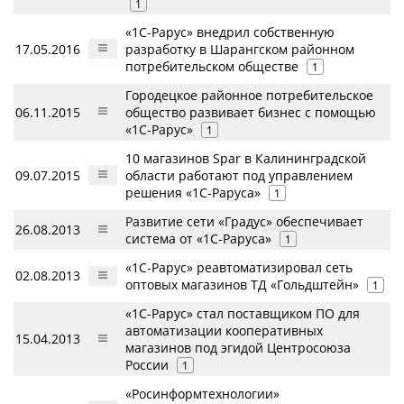
1
«1С-Рарус» внедрил собственную
17.05.2016
разработку в Шарангском районном
потребительском обществе
1
Городецкое районное потребительское
06.11.2015
общество развивает бизнес с помощью
«1С-Рарус»
1
10 магазинов Spar в Калининградской
09.07.2015
области работают под управлением
решения «1С-Раруса»
1
Развитие сети «Градус» обеспечивает
26.08.2013
система от «1С-Раруса»
1
«1С-Рарус» реавтоматизировал сеть
02.08.2013
оптовых магазинов ТД «Гольдштейн»
1
«1С-Рарус» стал поставщиком ПО для
автоматизации кооперативных
15.04.2013
магазинов под эгидой Центросоюза
России
1
«Росинформтехнологии»