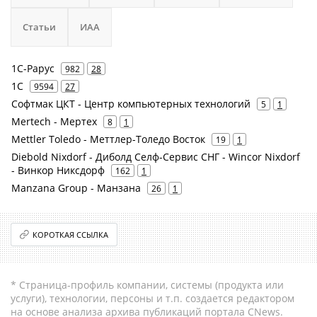
Статьи
ИАА
1С-Рарус
982
28
1С
9594
27
Софтмак ЦКТ - Центр компьютерных технологий
5
1
Mertech - Мертех
8
1
Mettler Toledo - Меттлер-Толедо Восток
19
1
Diebold Nixdorf - Диболд Селф-Сервис СНГ - Wincor Nixdorf
- Винкор Никсдорф
162
1
Manzana Group - Манзана
26
1
КОРОТКАЯ ССЫЛКА
* Страница-профиль компании, системы (продукта или
услуги), технологии, персоны и т.п. создается редактором
на основе анализа архива публикаций портала CNews.