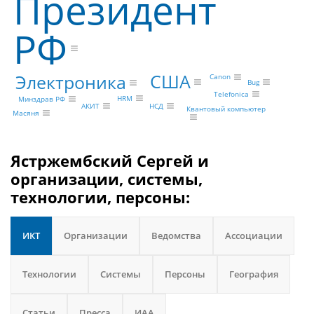
Президент
РФ
США
Электроника
Canon
Bug
Telefonica
HRM
Минздрав РФ
НСД
АКИТ
Квантовый компьютер
Масяня
Ястржембский Сергей и
организации, системы,
технологии, персоны:
ИКТ
Организации
Ведомства
Ассоциации
Технологии
Системы
Персоны
География
Статьи
Пресса
ИАА