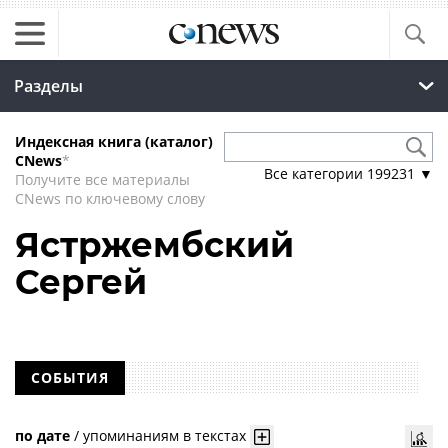
Разделы
Индексная книга (каталог)
CNews
*
Все категории
199231
▼
Получите все материалы
CNews по ключевому слову
Ястржембский
Сергей
СОБЫТИЯ
по дате
/
упоминаниям в текстах