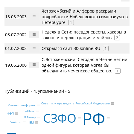
Ястржембский и Алферов раскрыли
13.03.2003
подробности Нобелевского симпозиума в
Петербурге
1
Неделя в Сети: псевдоневесты, хакеры в
08.07.2002
законе и перлюстрация е-мэйлов
2
01.07.2002
Открылся сайт 300online.RU
1
С.Ястржембский: Сегодня в Чечне нет ни
19.06.2000
одной фигуры, которая могла бы
объединить чеченское общество.
1
Публикаций - 4, упоминаний - 5
Совет при президенте Российской Федерации
Умные платформы
РФ
Softline
СЗФО
ФЭП
SK Group
Verizon
IBM