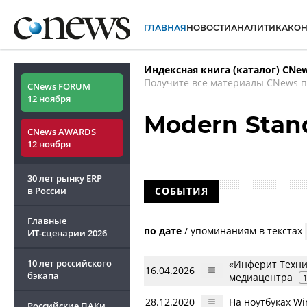
ГЛАВНАЯ
НОВОСТИ
АНАЛИТИКА
КО
Индексная книга (каталог) CNe
Получите все материалы CNews п
CNews FORUM
12 ноября
Modern Stan
CNews AWARDS
12 ноября
30 лет рынку ERP
в России
СОБЫТИЯ
Главные
по дате
/
упоминаниям в текстах
ИТ-сценарии
2026
10 лет российского
«Инферит Техни
16.04.2026
бэкапа
медиацентра
28.12.2020
На ноутбуках W
Российские ПАКи