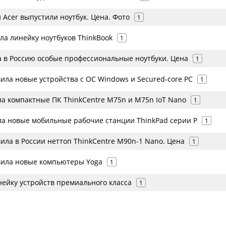
и Acer выпустили ноутбук. Цена. Фото
1
ла линейку ноутбуков ThinkBook
1
а в Россию особые профессиональные ноутбуки. Цена
1
ила новые устройства с ОС Windows и Secured-core PC
1
ла компактные ПК ThinkCentre M75n и M75n IoT Nano
1
ла новые мобильные рабочие станции ThinkPad серии P
1
ила в России неттоп ThinkCentre M90n-1 Nano. Цена
1
вила новые компьютеры Yoga
1
нейку устройств премиального класса
1