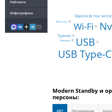
Рейтинги
Инфографика
Европа (в том числ
Nv
Металлы
Wi-Fi
Туризм
USB
Америка
USB Type-C
Modern Standby и о
персоны:
ИКТ
Организации
Ассо