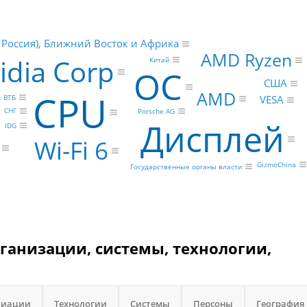
е Россия), Ближний Восток и Африка
AMD Ryzen
idia Corp
Китай
ОС
США
CPU
AMD
ВТБ
VESA
СНГ
Porsche AG
Дисплей
IDG
Wi-Fi 6
GizmoChina
Государственные органы власти
рганизации, системы, технологии,
циации
Технологии
Системы
Персоны
География