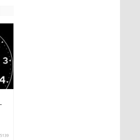
—
5139