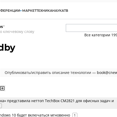
НФЕРЕНЦИИ
МАРКЕТ
ТЕХНИКА
НАУКА
ТВ
ws
*
о ключевому слову
Все категории
19
dby
Опубликовать/исправить описание технологии —
book@cnew
ка» представила неттоп TechBox CM2821 для офисных задач и
1
indows 10 будет включаться мгновенно
1