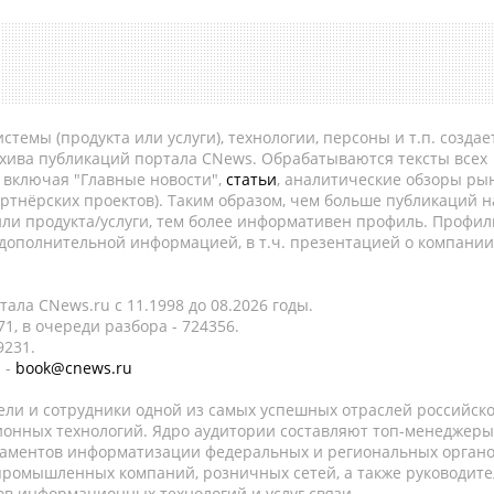
темы (продукта или услуги), технологии, персоны и т.п. создае
рхива публикаций портала CNews. Обрабатываются тексты всех
, включая "Главные новости",
статьи
, аналитические обзоры рын
ртнёрских проектов). Таким образом, чем больше публикаций н
ли продукта/услуги, тем более информативен профиль. Профил
 дополнительной информацией, в т.ч. презентацией о компании
ала CNews.ru c 11.1998 до 08.2026 годы.
1, в очереди разбора - 724356.
9231.
 -
book@cnews.ru
ели и сотрудники одной из самых успешных отраслей российск
онных технологий. Ядро аудитории составляют топ-менеджеры
таментов информатизации федеральных и региональных орган
 промышленных компаний, розничных сетей, а также руководите
в информационных технологий и услуг связи.