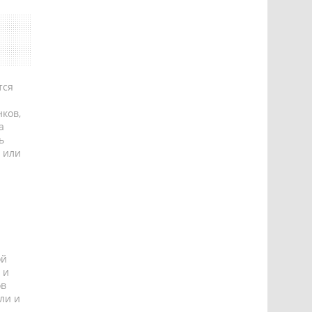
тся
ков,
а
ь
 или
ой
 и
ов
ли и