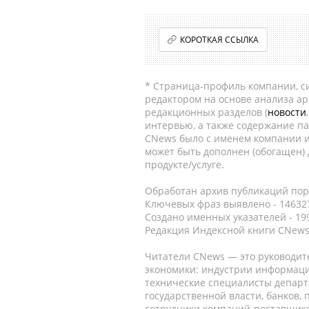
КОРОТКАЯ ССЫЛКА
* Страница-профиль компании, сис
редактором на основе анализа а
редакционных разделов (
новости
интервью, а также содержание па
CNews было с именем компании и
может быть дополнен (обогащен)
продукте/услуге.
Обработан архив публикаций порт
Ключевых фраз выявлено - 146327
Создано именных указателей - 19
Редакция Индексной книги CNews
Читатели CNews — это руководит
экономики: индустрии информаци
технические специалисты депар
государственной власти, банков,
сотрудники компаний-поставщико