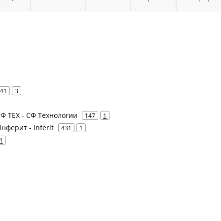
41
3
СФ ТЕХ - СФ Технологии
147
1
нферит - Inferit
431
1
1