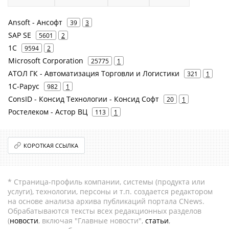
Ansoft - Ансофт
39
3
SAP SE
5601
2
1С
9594
2
Microsoft Corporation
25775
1
АТОЛ ГК - Автоматизация Торговли и Логистики
321
1
1С-Рарус
982
1
ConsID - Консид Технологии - Консид Софт
20
1
Ростелеком - Астор ВЦ
113
1
КОРОТКАЯ ССЫЛКА
* Страница-профиль компании, системы (продукта или
услуги), технологии, персоны и т.п. создается редактором
на основе анализа архива публикаций портала CNews.
Обрабатываются тексты всех редакционных разделов
(
новости
, включая "Главные новости",
статьи
,