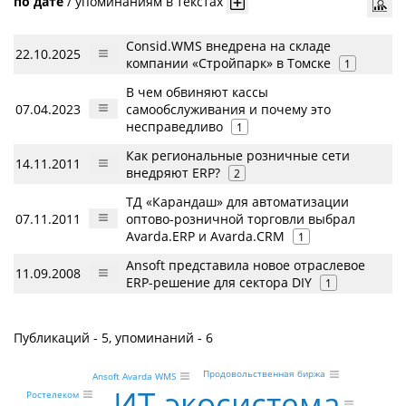
по дате
/
упоминаниям в текстах
Consid.WMS внедрена на складе
22.10.2025
компании «Стройпарк» в Томске
1
В чем обвиняют кассы
07.04.2023
самообслуживания и почему это
несправедливо
1
Как региональные розничные сети
14.11.2011
внедряют ERP?
2
ТД «Карандаш» для автоматизации
07.11.2011
оптово-розничной торговли выбрал
Avarda.ERP и Avarda.CRM
1
Ansoft представила новое отраслевое
11.09.2008
ERP-решение для сектора DIY
1
Публикаций - 5, упоминаний - 6
Продовольственная биржа
Ansoft Avarda WMS
ИТ-экосистема
Ростелеком