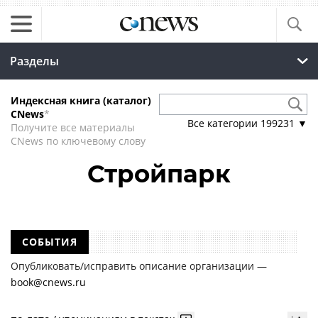
Разделы
Индексная книга (каталог)
CNews
*
Все категории
199231
▼
Получите все материалы
CNews по ключевому слову
Стройпарк
СОБЫТИЯ
Опубликовать/исправить описание организации —
book@cnews.ru