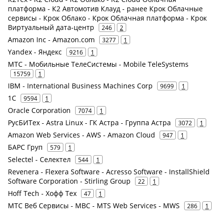
платформа - К2 Автомотив Клауд - ранее Крок Облачные
сервисы - Крок Облако - Крок Облачная платформа - Крок
Виртуальный дата-центр
246
2
Amazon Inc - Amazon.com
3277
1
Yandex - Яндекс
9216
1
МТС - Мобильные ТелеСистемы - Mobile TeleSystems
15759
1
IBM - International Business Machines Corp
9699
1
1С
9594
1
Oracle Corporation
7074
1
РусБИТех - Astra Linux - ГК Астра - Группа Астра
3072
1
Amazon Web Services - AWS - Amazon Cloud
947
1
БАРС Груп
579
1
Selectel - Селектел
544
1
Revenera - Flexera Software - Acresso Software - InstallShield
Software Corporation - Stirling Group
22
1
Hoff Tech - Хофф Тех
47
1
МТС Веб Сервисы - МВС - MTS Web Services - MWS
286
1