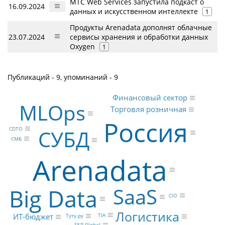
МТС Web Services запустила подкаст о
16.09.2024
данных и искусственном интеллекте
1
Продукты Arenadata дополнят облачные
23.07.2024
сервисы хранения и обработки данных
Oxygen
1
Публикаций - 9, упоминаний - 9
Финансовый сектор
MLOps
Торговля розничная
Россия
CDTO
СУБД
СМБ
Arenadata
SaaS
Big Data
CIO
Логистика
TIA
ИТ-бюджет
Туту.ру
S&P Global