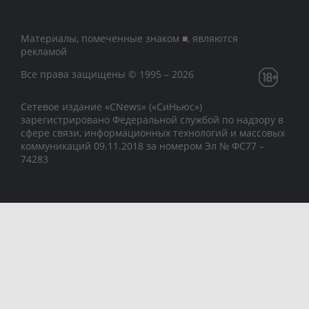
Материалы, помеченные знаком ■, являются
рекламой
Все права защищены © 1995 – 2026
Сетевое издание «CNews» («СиНьюс»)
зарегистрировано Федеральной службой по надзору в
сфере связи, информационных технологий и массовых
коммуникаций 09.11.2018 за номером Эл № ФС77 –
74283