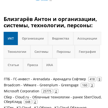
Близгарёв Антон и организации,
системы, технологии, персоны:
ИКТ
Организации
Ведомства
Ассоциации
Технологии
Системы
Персоны
География
Статьи
Пресса
ИАА
ГПБ - ГС-инвест - Arenadata - Аренадата Софтвер
418
9
Broadcom - VMware - Greenplum - Greengage
160
3
Microsoft Corporation
25775
2
Сбер - Cloud.ru - Облачные технологии - ранее SberCloud,
СберКлауд
648
2
К2Тех - K2 Cloud - K2 Облако - K2 Cloud Облачная