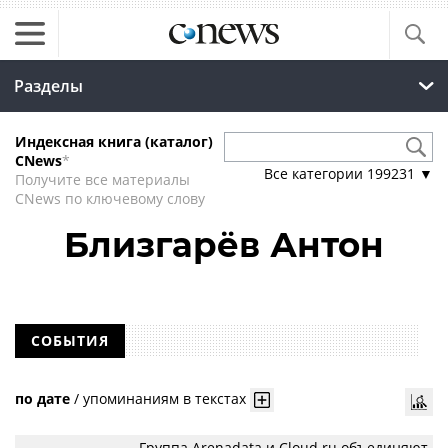
Разделы
Индексная книга (каталог)
CNews
*
Все категории
199231
▼
Получите все материалы
CNews по ключевому слову
Близгарёв Антон
СОБЫТИЯ
по дате
/
упоминаниям в текстах
Группа Arenadata и Cloud.ru объединяют