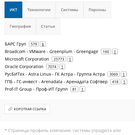
ИКТ
Технологии
Системы
Персоны
География
Статьи
БАРС Груп
579
6
Broadcom - VMware - Greenplum - Greengage
160
1
Microsoft Corporation
25773
1
Oracle Corporation
7074
1
РусБИТех - Astra Linux - ГК Астра - Группа Астра
3069
1
ГПБ - ГС-инвест - Arenadata - Аренадата Софтвер
418
1
Prof-IT Group - Проф-ИТ Групп
81
1
КОРОТКАЯ ССЫЛКА
* Страница-профиль компании, системы (продукта или