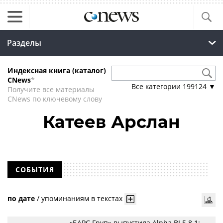
Разделы
Индексная книга (каталог)
CNews
*
Все категории
199124
▼
Получите все материалы
CNews по ключевому слову
Катеев Арслан
СОБЫТИЯ
по дате
/
упоминаниям в текстах
«БАРС Груп» выпустила Alpha BI 5.8.1: