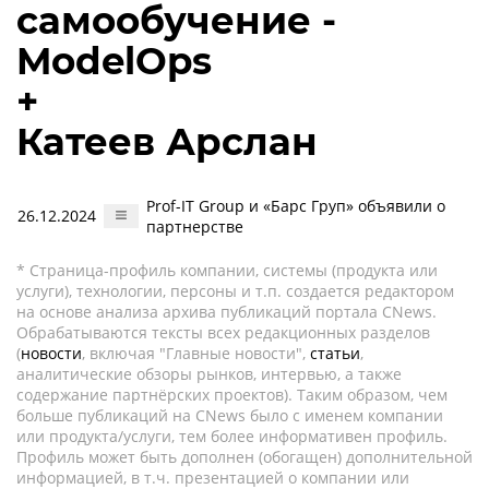
самообучение -
ModelOps
+
Катеев Арслан
Prof-IT Group и «Барс Груп» объявили о
26.12.2024
партнерстве
* Страница-профиль компании, системы (продукта или
услуги), технологии, персоны и т.п. создается редактором
на основе анализа архива публикаций портала CNews.
Обрабатываются тексты всех редакционных разделов
(
новости
, включая "Главные новости",
статьи
,
аналитические обзоры рынков, интервью, а также
содержание партнёрских проектов). Таким образом, чем
больше публикаций на CNews было с именем компании
или продукта/услуги, тем более информативен профиль.
Профиль может быть дополнен (обогащен) дополнительной
информацией, в т.ч. презентацией о компании или