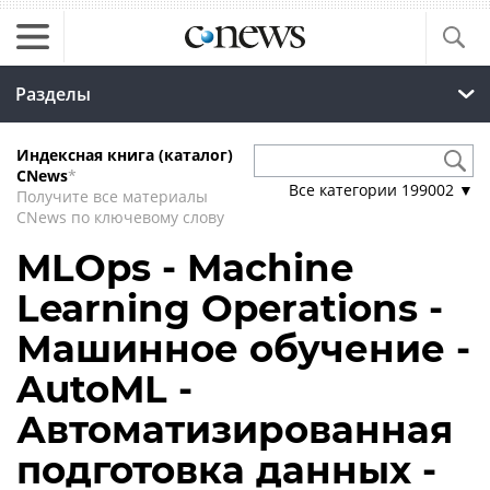
Разделы
Индексная книга (каталог)
CNews
*
Все категории
199002
▼
Получите все материалы
CNews по ключевому слову
MLOps - Machine
Learning Operations -
Машинное обучение -
AutoML -
Автоматизированная
подготовка данных -