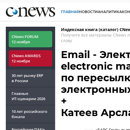
ГЛАВНАЯ
НОВОСТИ
АНАЛИТИКА
КО
Индексная книга (каталог) CNe
Получите все материалы CNews 
CNews FORUM
слову
12 ноября
Email - Элек
CNews AWARDS
12 ноября
electronic m
по пересылк
30 лет рынку ERP
в России
электронны
Главные
+
ИТ-сценарии
2026
Катеев Арсл
10 лет российского
бэкапа
Российские ПАКи
«БАРС Груп» выпу