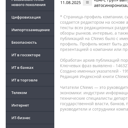
11.08.2025
нового поколения
автосинхрониза
* Страница-профиль компании, сис
Цифровизация
создается редактором на основе
тексты всех редакционных раздел
Импортозамещение
обзоры рынков, интервью, а такж
публикаций на CNews было с име
Безопасность
профиль. Профиль может быть до
презентацией о компании или про
ИТ в госсекторе
Обработан архив публикаций порт
Ключевых фраз выявлено - 146327
ИТ в банках
Создано именных указателей - 19
Редакция Индексной книги CNews
ИТ в торговле
Читатели CNews — это руководит
Телеком
экономики: индустрии информаци
технические специалисты депар
государственной власти, банков,
Интернет
руководители и сотрудники комп
ИТ-бизнес