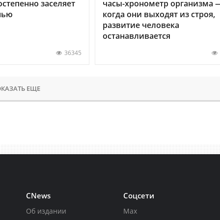
остепенно заселяет
часы-хронометр организма 
нью
когда они выходят из строя,
развитие человека
останавливается
36345
КАЗАТЬ ЕЩЕ
CNews
Соцсети
Об издании
Max