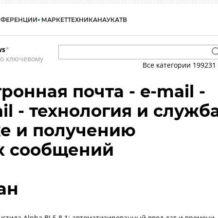
НФЕРЕНЦИИ
МАРКЕТ
ТЕХНИКА
НАУКА
ТВ
ws
*
по ключевому
Все категории
199231
тронная почта - e-mail -
ail - технология и служб
е и получению
х сообщений
ан
стила Alpha BI 5.8.1: автоматизированный ввод дат и времени,