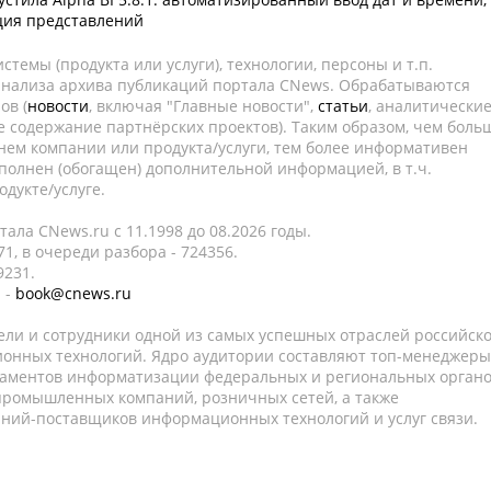
ция представлений
темы (продукта или услуги), технологии, персоны и т.п.
 анализа архива публикаций портала CNews. Обрабатываются
ов (
новости
, включая "Главные новости",
статьи
, аналитически
е содержание партнёрских проектов). Таким образом, чем боль
нем компании или продукта/услуги, тем более информативен
полнен (обогащен) дополнительной информацией, в т.ч.
дукте/услуге.
ала CNews.ru c 11.1998 до 08.2026 годы.
1, в очереди разбора - 724356.
9231.
 -
book@cnews.ru
ели и сотрудники одной из самых успешных отраслей российск
онных технологий. Ядро аудитории составляют топ-менеджеры
таментов информатизации федеральных и региональных орган
 промышленных компаний, розничных сетей, а также
аний-поставщиков информационных технологий и услуг связи.