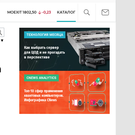
MOEXIT
1802,50
-0,23
КАТАЛОГ
ТЕХНОЛОГИЯ МЕСЯЦА
▼
Как выбрать сервер
для ЦОД и не прогадать
в перспективе
а
CNEWS ANALYTICS
Топ-10 сфер применения
квантовых компьютеров.
Инфографика CNews