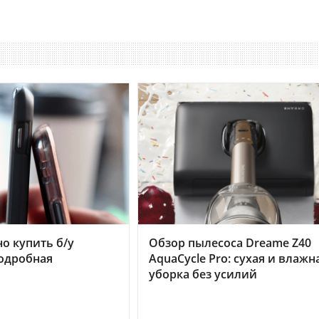
но купить б/у
Обзор пылесоса Dreame Z40
подробная
AquaCycle Pro: сухая и влажн
уборка без усилий