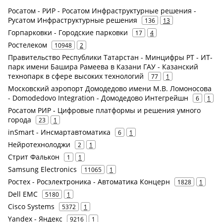
Росатом - РИР - Росатом Инфраструктурные решения -
Русатом Инфраструктурные решения
136
13
Горпарковки - Городские парковки
17
4
Ростелеком
10948
2
Правительство Республики Татарстан - Минцифры РТ - ИТ-
парк имени Башира Рамеева в Казани ГАУ - Казанский
технопарк в сфере высоких технологий
77
1
Московский аэропорт Домодедово имени М.В. Ломоносова
- Domodedovo Integration - Домодедово Интегрейшн
6
1
Росатом РИР - Цифровые платформы и решения умного
города
23
1
inSmart - Инсмартавтоматика
6
1
Нейротехнолоджи
2
1
Стрит Фалькон
1
1
Samsung Electronics
11065
1
Ростех - Росэлектроника - Автоматика Концерн
1828
1
Dell EMC
5180
1
Cisco Systems
5372
1
Yandex - Яндекс
9216
1