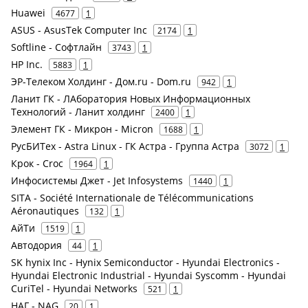
Huawei
4677
1
ASUS - AsusTek Computer Inc
2174
1
Softline - Софтлайн
3743
1
HP Inc.
5883
1
ЭР-Телеком Холдинг - Дом.ru - Dom.ru
942
1
Ланит ГК - ЛАборатория Новых Информационных
Технологий - Ланит холдинг
2400
1
Элемент ГК - Микрон - Micron
1688
1
РусБИТех - Astra Linux - ГК Астра - Группа Астра
3072
1
Крок - Croc
1964
1
Инфосистемы Джет - Jet Infosystems
1440
1
SITA - Société Internationale de Télécommunications
Aéronautiques
132
1
АйТи
1519
1
Автодория
44
1
SK hynix Inc - Hynix Semiconductor - Hyundai Electronics -
Hyundai Electronic Industrial - Hyundai Syscomm - Hyundai
CuriTel - Hyundai Networks
521
1
НАГ - NAG
20
1