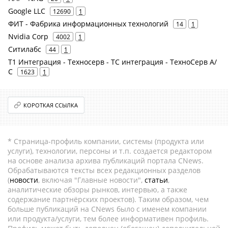
Google LLC
12690
1
ФИТ - Фабрика информационных технологий
14
1
Nvidia Corp
4002
1
Ситилабс
44
1
Т1 Интеграция - Техносерв - ТС интеграция - ТехноСерв А/
С
1623
1
КОРОТКАЯ ССЫЛКА
* Страница-профиль компании, системы (продукта или
услуги), технологии, персоны и т.п. создается редактором
на основе анализа архива публикаций портала CNews.
Обрабатываются тексты всех редакционных разделов
(
новости
, включая "Главные новости",
статьи
,
аналитические обзоры рынков, интервью, а также
содержание партнёрских проектов). Таким образом, чем
больше публикаций на CNews было с именем компании
или продукта/услуги, тем более информативен профиль.