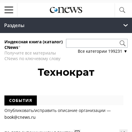
Разделы
Индексная книга (каталог)
CNews
*
Все категории
199231
▼
Получите все материалы
CNews по ключевому слову
Технократ
СОБЫТИЯ
Опубликовать/исправить описание организации —
book@cnews.ru