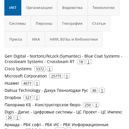
ИКТ
Организации
Ведомства
Технологии
Системы
Персоны
География
Статьи
Пресса
ИАА
НИИ, ВУЗы и библиотеки
Gen Digital - NortonLifeLock (Symantec) - Blue Coat Systems -
Crossbeam Systems - Crossbeam RT
18
1
Cisco Systems
5372
1
Microsoft Corporation
25775
1
Huawei
4677
1
Dahua Technology - Дахуа Текнолоджи Рус
86
1
Dropbox
527
1
Панорама КБ - Конструкторское бюро
250
1
Digis - Дигис - Цифровые системы - ЦС Проект - ЦС Импекс
20
1
Армада - РБК софт - РБК ИС - РБК Информационные