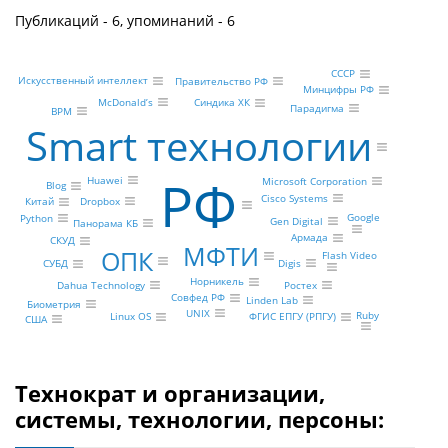
Публикаций - 6, упоминаний - 6
СССР
Искусственный интеллект
Правительство РФ
Минцифры РФ
McDonald’s
Синдика ХК
Парадигма
ВРМ
Smart технологии
РФ
Huawei
Microsoft Corporation
Blog
Cisco Systems
Dropbox
Китай
Google
Python
Gen Digital
Панорама КБ
Армада
СКУД
МФТИ
ОПК
Flash Video
Digis
СУБД
Норникель
Ростех
Dahua Technology
Совфед РФ
Linden Lab
Биометрия
UNIX
Ruby
Linux OS
ФГИС ЕПГУ (РПГУ)
США
Технократ и организации,
системы, технологии, персоны: