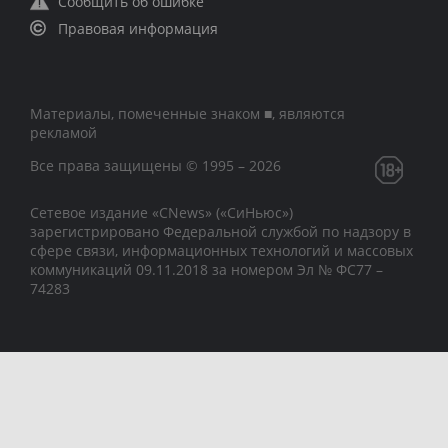
Сообщить об ошибке
Правовая информация
Материалы, помеченные знаком ■, являются
рекламой
Все права защищены © 1995 – 2026
Сетевое издание «CNews» («СиНьюс»)
зарегистрировано Федеральной службой по надзору в
сфере связи, информационных технологий и массовых
коммуникаций 09.11.2018 за номером Эл № ФС77 –
74283