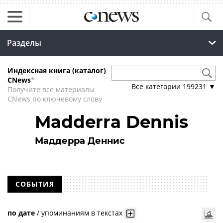
Разделы
Индексная книга (каталог)
CNews
*
Все категории
199231
▼
Получите все материалы
CNews по ключевому слову
Madderra Dennis
Маддерра Деннис
СОБЫТИЯ
по дате
/
упоминаниям в текстах