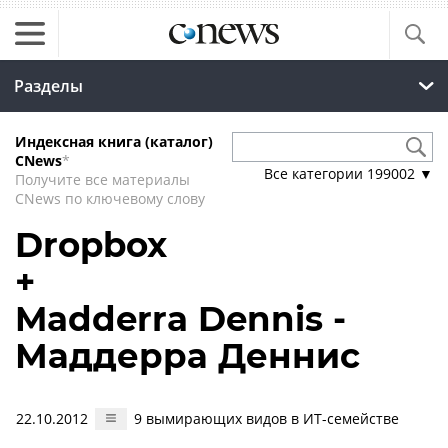
Разделы
Индексная книга (каталог)
CNews
*
Все категории
199002
▼
Получите все материалы
CNews по ключевому слову
Dropbox
+
Madderra Dennis -
Маддерра Деннис
22.10.2012
9 вымирающих видов в ИТ-семействе