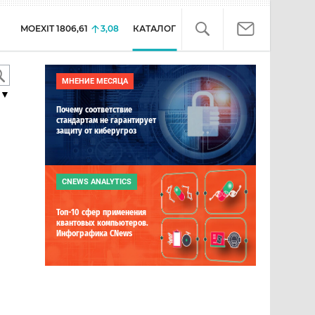
MOEXIT
1806,61
3,08
КАТАЛОГ
МНЕНИЕ МЕСЯЦА
▼
Почему соответствие
стандартам не гарантирует
защиту от киберугроз
CNEWS ANALYTICS
Топ-10 сфер применения
квантовых компьютеров.
Инфографика CNews