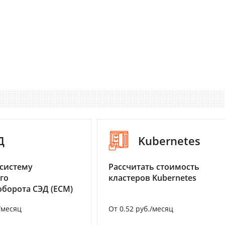
Д
Kubernetes
систему
Рассчитать стоимость
го
кластеров Kubernetes
борота СЭД (ECM)
/месяц
От 0.52 руб./месяц