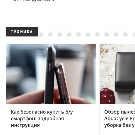
ТЕХНИКА
Как безопасно купить б/у
Обзор пылес
смартфон: подробная
AquaCycle Pr
инструкция
уборка без 