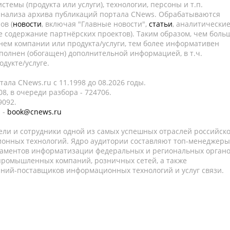
темы (продукта или услуги), технологии, персоны и т.п.
 анализа архива публикаций портала CNews. Обрабатываются
ов (
новости
, включая "Главные новости",
статьи
, аналитически
е содержание партнёрских проектов). Таким образом, чем боль
нем компании или продукта/услуги, тем более информативен
полнен (обогащен) дополнительной информацией, в т.ч.
дукте/услуге.
ала CNews.ru c 11.1998 до 08.2026 годы.
8, в очереди разбора - 724706.
9092.
 -
book@cnews.ru
ели и сотрудники одной из самых успешных отраслей российск
онных технологий. Ядро аудитории составляют топ-менеджеры
таментов информатизации федеральных и региональных орган
 промышленных компаний, розничных сетей, а также
аний-поставщиков информационных технологий и услуг связи.