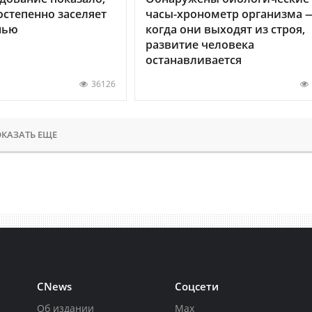
остепенно заселяет
часы-хронометр организма 
нью
когда они выходят из строя,
развитие человека
останавливается
36126
КАЗАТЬ ЕЩЕ
CNews
Соцсети
Об издании
Max