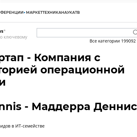
НФЕРЕНЦИИ
МАРКЕТ
ТЕХНИКА
НАУКА
ТВ
ws
*
по ключевому
Все категории
199092
артап - Компания с
торией операционной
и
nnis - Маддерра Деннис
идов в ИТ-семействе