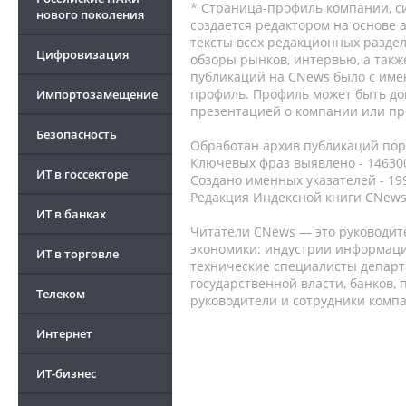
* Страница-профиль компании, сис
нового поколения
создается редактором на основе
тексты всех редакционных раздел
Цифровизация
обзоры рынков, интервью, а такж
публикаций на CNews было с име
профиль. Профиль может быть до
Импортозамещение
презентацией о компании или про
Безопасность
Обработан архив публикаций порт
Ключевых фраз выявлено - 146300
ИТ в госсекторе
Создано именных указателей - 19
Редакция Индексной книги CNews
ИТ в банках
Читатели CNews — это руководит
экономики: индустрии информаци
ИТ в торговле
технические специалисты депар
государственной власти, банков,
Телеком
руководители и сотрудники комп
Интернет
ИТ-бизнес