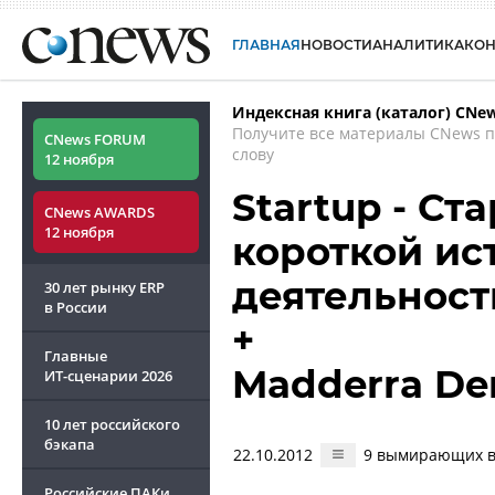
ГЛАВНАЯ
НОВОСТИ
АНАЛИТИКА
КО
Индексная книга (каталог) CNe
Получите все материалы CNews 
CNews FORUM
слову
12 ноября
Startup - Ст
CNews AWARDS
12 ноября
короткой ис
деятельност
30 лет рынку ERP
в России
+
Главные
Madderra De
ИТ-сценарии
2026
10 лет российского
бэкапа
22.10.2012
9 вымирающих в
Российские ПАКи