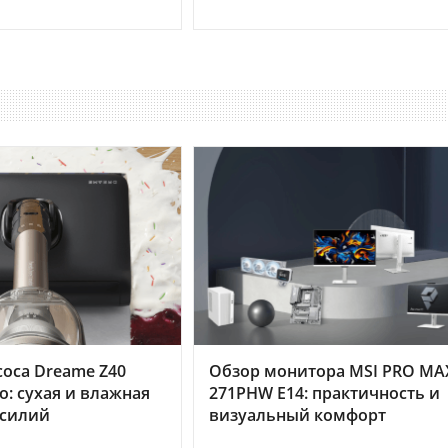
оса Dreame Z40
Обзор монитора MSI PRO MA
o: сухая и влажная
271PHW E14: практичность и
усилий
визуальный комфорт