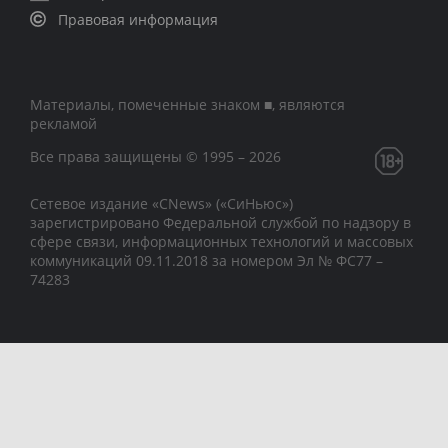
Правовая информация
Материалы, помеченные знаком ■, являются
рекламой
Все права защищены © 1995 – 2026
Сетевое издание «CNews» («СиНьюс»)
зарегистрировано Федеральной службой по надзору в
сфере связи, информационных технологий и массовых
коммуникаций 09.11.2018 за номером Эл № ФС77 –
74283