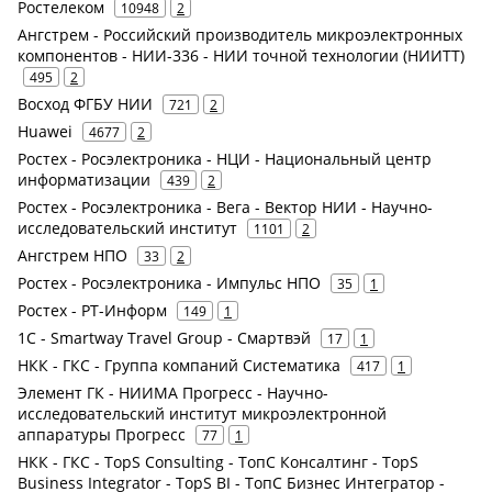
Ростелеком
10948
2
Ангстрем - Российский производитель микроэлектронных
компонентов - НИИ-336 - НИИ точной технологии (НИИТТ)
495
2
Восход ФГБУ НИИ
721
2
Huawei
4677
2
Ростех - Росэлектроника - НЦИ - Национальный центр
информатизации
439
2
Ростех - Росэлектроника - Вега - Вектор НИИ - Научно-
исследовательский институт
1101
2
Ангстрем НПО
33
2
Ростех - Росэлектроника - Импульс НПО
35
1
Ростех - РТ-Информ
149
1
1С - Smartway Travel Group - Смартвэй
17
1
НКК - ГКС - Группа компаний Систематика
417
1
Элемент ГК - НИИМА Прогресс - Научно-
исследовательский институт микроэлектронной
аппаратуры Прогресс
77
1
НКК - ГКС - TopS Consulting - ТопС Консалтинг - TopS
Business Integrator - TopS BI - ТопС Бизнес Интегратор -