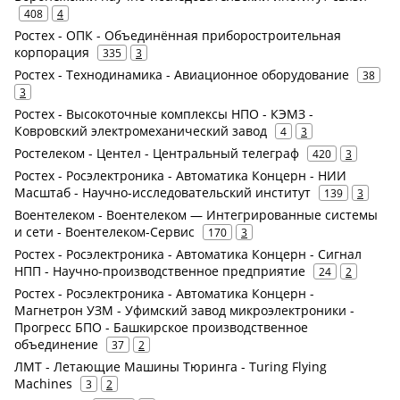
408
4
Ростех - ОПК - Объединённая приборостроительная
корпорация
335
3
Ростех - Технодинамика - Авиационное оборудование
38
3
Ростех - Высокоточные комплексы НПО - КЭМЗ -
Ковровский электромеханический завод
4
3
Ростелеком - Центел - Центральный телеграф
420
3
Ростех - Росэлектроника - Автоматика Концерн - НИИ
Масштаб - Научно-исследовательский институт
139
3
Воентелеком - Воентелеком — Интегрированные системы
и сети - Воентелеком-Сервис
170
3
Ростех - Росэлектроника - Автоматика Концерн - Сигнал
НПП - Научно-производственное предприятие
24
2
Ростех - Росэлектроника - Автоматика Концерн -
Магнетрон УЗМ - Уфимский завод микроэлектроники -
Прогресс БПО - Башкирское производственное
объединение
37
2
ЛМТ - Летающие Машины Тюринга - Turing Flying
Machines
3
2