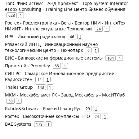
ТопС ФинСистемс - АНД проджект - TopS System Interator -
eTopS Consulting - Training Line Центр бизнес-обучения
628
1
Ростех - Росэлектроника - Вега - Вектор НИИ - ИнтелТех
НИИИТ - Интеллектуальные Технологии
24
1
ИРЗ - Ижевский радиозавод
46
1
Рязанский ИНТЦ - Инновационный научно-
технологический центр - Технопарк
6
1
БИС - Банковские информационные системы
104
1
Прометей - Prometey
55
1
СИП РС - Самарское Инновационное предприятие
Радиосистем
12
1
Thales Group
143
1
МКМ - Москабельмет ГК - Завод Москабель - МосИТЛаб
58
1
Rohde&Schwarz - Роде и Шварц Рус
29
1
Ростех - Высокоточные комплексы НПО
24
1
BAE Systems
179
1