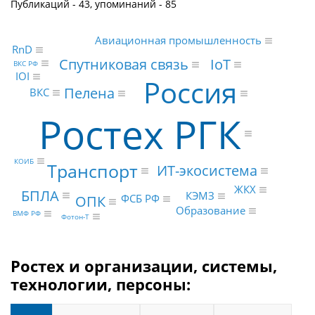
Публикаций - 43, упоминаний - 85
Авиационная промышленность
RnD
IoT
Спутниковая связь
ВКС РФ
IOI
Россия
Пелена
ВКС
Ростех РГК
КОИБ
Транспорт
ИТ-экосистема
ЖКХ
БПЛА
КЭМЗ
ФСБ РФ
ОПК
Образование
ВМФ РФ
Фотон‑Т
Ростех и организации, системы,
технологии, персоны: