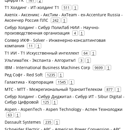
Цифра ГК
161
2
Т1 Холдинг - ИТ-холдинг Т1
511
1
Axenix - Аксеникс - АксТим - AxTeam - ex-Accenture Russia -
Аксенчер Россия ПЛС
242
1
Сибур Холдинг - Сибур ПолиЛаб НИИ - Научно-
производственная организация
4
1
Солвер ИКФ - Solver - Инженерно-консалтинговая
компания
11
1
Т1 ИИ - Т1 Искусственный интеллект
64
1
УльтимаТек - Экспанта - Алгоритм1
3
1
IBM - International Business Machines Corp
9699
1
Ред Софт - Red Soft
1235
1
Галактика - Корпорация
1545
1
МТС - МТТ - Межрегиональный ТранзитТелеком
877
1
Сибур Холдинг - Сибур Диджитал - Сибур ИТ - Sibur Digital -
Сибур Цифровой
125
1
Aspen - AspenTech - Aspen Technology - Аспен Технолоджи
63
1
Dassault Systemes
235
1
Schneider Electric - APC - American Power Conversion - APC