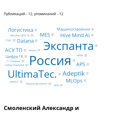
Публикаций - 12, упоминаний - 12
Логистика
Машиностроение
MES
Hive Mind AI
Автобан ДСК ГК
Datana
Экспанта
ГГИС
АСУ ТП
Axenix
Россия
НКНХ
Цифра ГК
Т1 Холдинг
APS
Сибур Химпром
UltimaTec.
Adeptik
MLOps
НИОСТ
Казаньоргсинтез
ВТБ
Смоленский Александр и