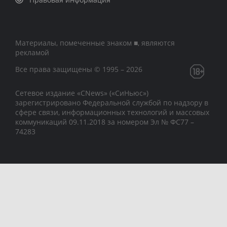
Материалы, помеченные знаком ■, являются
рекламой
Все права защищены © 1995 – 2026
Сетевое издание «CNews» («СиНьюс»)
зарегистрировано Федеральной службой по надзору в
сфере связи, информационных технологий и массовых
коммуникаций 09.11.2018 за номером Эл № ФС77 –
74283