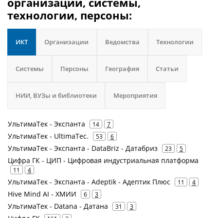
организации, системы,
технологии, персоны:
ИКТ
Организации
Ведомства
Технологии
Системы
Персоны
География
Статьи
НИИ, ВУЗы и библиотеки
Мероприятия
УльтимаТек - Экспанта
14
7
УльтимаТек - UltimaTec.
53
6
УльтимаТек - Экспанта - DataBriz - Датабриз
23
5
Цифра ГК - ЦИП - Цифровая индустриальная платформа
11
4
УльтимаТек - Экспанта - Adeptik - Адептик Плюс
11
4
Hive Mind AI - ХМИИ
6
3
УльтимаТек - Datana - Датана
31
3