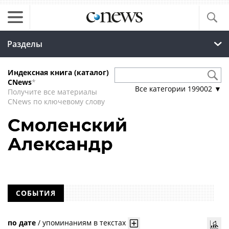
Разделы
Индексная книга (каталог)
CNews
*
Все категории
199002
▼
Получите все материалы
CNews по ключевому слову
Смоленский
Александр
СОБЫТИЯ
по дате
/
упоминаниям в текстах