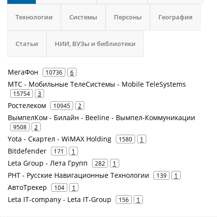
Технологии
Системы
Персоны
География
Статьи
НИИ, ВУЗы и библиотеки
МегаФон
10736
6
МТС - Мобильные ТелеСистемы - Mobile TeleSystems
15754
3
Ростелеком
10945
2
ВымпелКом - Билайн - Beeline - Вымпел-Коммуникации
9508
2
Yota - Скартел - WiMAX Holding
1580
1
Bitdefender
171
1
Leta Group - Лета Групп
282
1
РНТ - Русские Навигационные Технологии
139
1
АвтоТрекер
104
1
Leta IT-company - Leta IT-Group
156
1