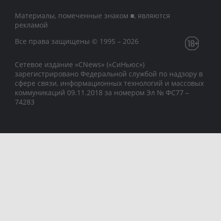
Материалы, помеченные знаком ■, являются
рекламой
Все права защищены © 1995 – 2026
Сетевое издание «CNews» («СиНьюс»)
зарегистрировано Федеральной службой по надзору в
сфере связи, информационных технологий и массовых
коммуникаций 09.11.2018 за номером Эл № ФС77 –
74283