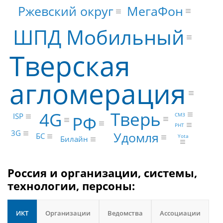
МегаФон
Ржевский округ
ШПД Мобильный
Тверская
агломерация
Тверь
4G
СМЗ
ISP
РФ
РНТ
3G
Удомля
БС
Yota
Билайн
Россия и организации, системы,
технологии, персоны:
ИКТ
Организации
Ведомства
Ассоциации