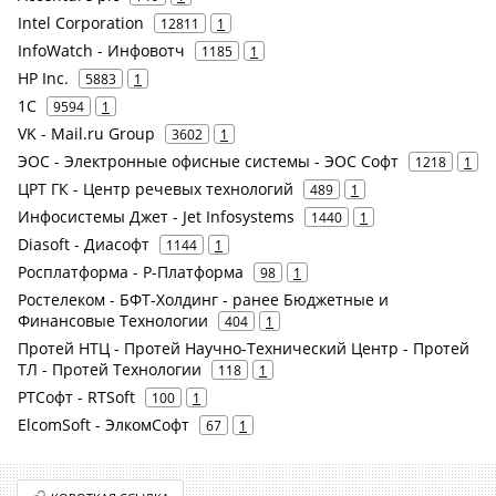
Intel Corporation
12811
1
InfoWatch - Инфовотч
1185
1
HP Inc.
5883
1
1С
9594
1
VK - Mail.ru Group
3602
1
ЭОС - Электронные офисные системы - ЭОС Софт
1218
1
ЦРТ ГК - Центр речевых технологий
489
1
Инфосистемы Джет - Jet Infosystems
1440
1
Diasoft - Диасофт
1144
1
Росплатформа - Р-Платформа
98
1
Ростелеком - БФТ-Холдинг - ранее Бюджетные и
Финансовые Технологии
404
1
Протей НТЦ - Протей Научно-Технический Центр - Протей
ТЛ - Протей Технологии
118
1
РТСофт - RTSoft
100
1
ElcomSoft - ЭлкомСофт
67
1