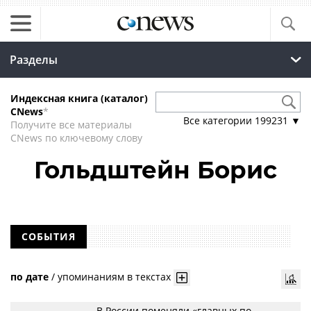
Разделы
Индексная книга (каталог)
CNews
*
Все категории
199231
▼
Получите все материалы
CNews по ключевому слову
Гольдштейн Борис
СОБЫТИЯ
по дате
/
упоминаниям в текстах
В России поменяли «главных по