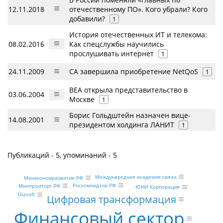
12.11.2018
отечественному ПО». Кого убрали? Кого
добавили?
1
История отечественных ИТ и телекома:
08.02.2016
Как спецслужбы научились
прослушивать интернет
1
24.11.2009
CA завершила приобретение NetQoS
1
BEA открыла представительство в
03.06.2004
Москве
1
Борис Гольдштейн назначен вице-
14.08.2001
президентом холдинга ЛАНИТ
1
Публикаций - 5, упоминаний - 5
Международная академия связи
Минэкономразвития РФ
Роскомнадзор РФ
Минпромторг РФ
ЮНИ Корпорация
Diasoft
Цифровая трансформация
Финансовый сектор