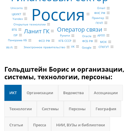
Россия
Unicorns
Email
ФНС РФ
ЦКИКТ
Принтер
Yandex
ГКЧП
Открытые технологии
Оператор связи
Ланит ГК
ВТБ
ISP
АРПП
Рунити
Oracle
Панорама КБ
ФСО РФ
КГБ СССР
ФСБ РФ
МОК
VK
СПбГУТ
Электронное правительство
Wi-Fi
Google
Гольдштейн Борис и организации,
системы, технологии, персоны:
ИКТ
Организации
Ведомства
Ассоциации
Технологии
Системы
Персоны
География
Статьи
Пресса
НИИ, ВУЗы и библиотеки