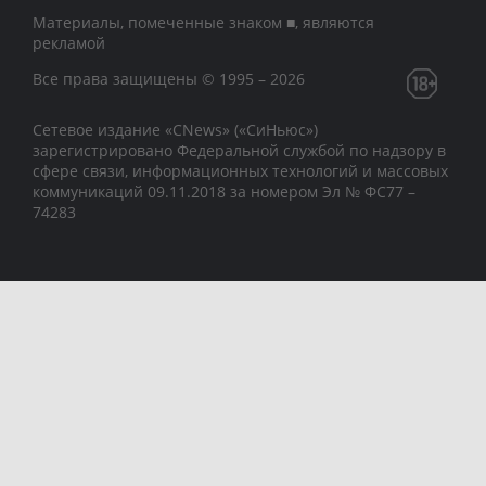
Материалы, помеченные знаком ■, являются
рекламой
Все права защищены © 1995 – 2026
Сетевое издание «CNews» («СиНьюс»)
зарегистрировано Федеральной службой по надзору в
сфере связи, информационных технологий и массовых
коммуникаций 09.11.2018 за номером Эл № ФС77 –
74283