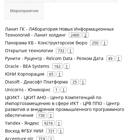
Мероприятия
Ланит ГК - ЛАборатория Новых Информационных
Технологий - Ланит холдинг
2400
2
Панорама КБ - Конструкторское бюро
250
1
Открытые технологии
732
1
Рунити - Руцентр - Relcom Data - Релком Дата
49
1
Oracle - BEA Systems
162
1
ЮНИ Корпорация
65
1
Diasoft - Диасофт Платформа
25
1
Unicorns - Юникорнс
1
1
ЦКИКТ - ЦКИТ АНО - Центр Компетенций по
Импортозамещению в сфере ИКТ - ЦРВ ППО - Центр
развития и внедрения промышленного программного
обеспечения
150
1
Yandex - Яндекс
9216
1
Восход ФГБУ НИИ
721
1
Accenture plc
719
1