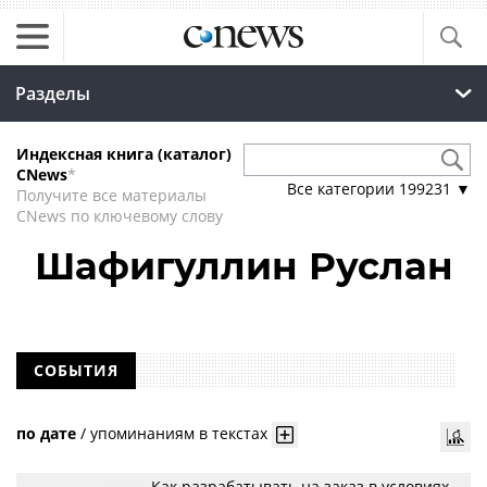
Разделы
Индексная книга (каталог)
CNews
*
Все категории
199231
▼
Получите все материалы
CNews по ключевому слову
Шафигуллин Руслан
СОБЫТИЯ
по дате
/
упоминаниям в текстах
Как разрабатывать на заказ в условиях