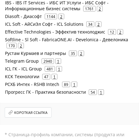
IBS - IBS IT Services - ИБС ИТ Услуги - ИБС Софт -
Информационные бизнес системы
1761
2
Diasoft - Диасофт
1144
2
ICL Soft - АйСиЭл Софт - ICL Solutions
34
2
Effective Technologies - Эффектив технолоджис
12
2
Softline - Sl Soft - FabricaONE.AI - Develonica - Девелоника
170
2
Рустам Курмаев и партнеры
35
2
Telegram Group
2940
1
ICL ГК - ICL Group
481
1
КСК Технологии
47
1
РСХБ Интех - RSHB Intech
89
1
Прогресс ГК - Практика безопасности
54
1
КОРОТКАЯ ССЫЛКА
* Страница-профиль компании, системы (продукта или