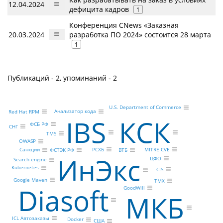
12.04.2024
дефицита кадров
1
Конференция CNews «Заказная
20.03.2024
разработка ПО 2024» состоится 28 марта
1
Публикаций - 2, упоминаний - 2
U.S. Department of Commerce
Анализатор кода
Red Hat RPM
КСК
IBS
ФСБ РФ
СНГ
TMS
OWASP
РСХБ
MITRE CVE
Санкции
ФСТЭК РФ
ВТБ
ИнЭкс
ЦФО
Search engine
Kubernetes
CIS
Google Maven
ТМХ
Diasoft
GoodWill
МКБ
ICL Автозаказы
Docker
США