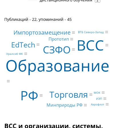
2
Публикаций - 22, упоминаний - 45
Импортозамещение
ВТБ Северо-Запад
BCC
Прототип
EdTech
СЗФО
Уралсиб ФК
Образование
РФ
Торговля
МОК
ИЭП
Минприроды РФ
Аэрофлот
BCC и организации, системы,