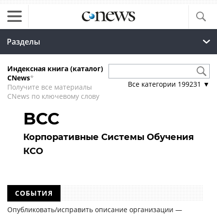
Разделы
Индексная книга (каталог)
CNews
*
Все категории
199231
▼
Получите все материалы
CNews по ключевому слову
BCC
Корпоративные Системы Обучения
КСО
СОБЫТИЯ
Опубликовать/исправить описание организации —