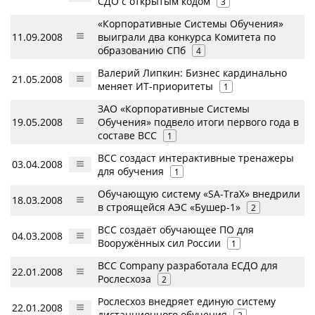
СДО с открытым кодом
3
«Корпоративные Системы Обучения»
11.09.2008
выиграли два конкурса Комитета по
образованию СПб
4
Валерий Липкин: Бизнес кардинально
21.05.2008
меняет ИТ-приоритеты
1
ЗАО «Корпоративные Системы
19.05.2008
Обучения» подвело итоги первого года в
составе BCC
1
BCC создаст интерактивные тренажеры
03.04.2008
для обучения
1
Обучающую систему «SA-TraX» внедрили
18.03.2008
в строящейся АЭС «Бушер-1»
2
BCC создаёт обучающее ПО для
04.03.2008
Вооружённых сил России
1
BCC Company разработала ЕСДО для
22.01.2008
Рослесхоза
2
Рослесхоз внедряет единую систему
22.01.2008
дистанционного обучения