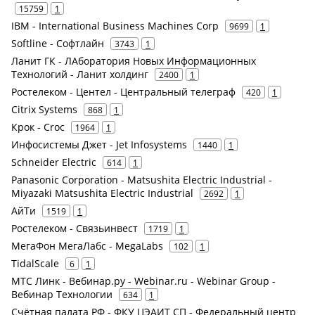
15759
1
IBM - International Business Machines Corp
9699
1
Softline - Софтлайн
3743
1
Ланит ГК - ЛАборатория Новых Информационных
Технологий - Ланит холдинг
2400
1
Ростелеком - Центел - Центральный телеграф
420
1
Citrix Systems
868
1
Крок - Croc
1964
1
Инфосистемы Джет - Jet Infosystems
1440
1
Schneider Electric
614
1
Panasonic Corporation - Matsushita Electric Industrial -
Miyazaki Matsushita Electric Industrial
2692
1
АйТи
1519
1
Ростелеком - Связьинвест
1719
1
МегаФон МегаЛабс - MegaLabs
102
1
TidalScale
6
1
МТС Линк - Вебинар.ру - Webinar.ru - Webinar Group -
Вебинар Технологии
634
1
Счётная палата РФ - ФКУ ЦЭАИТ СП - Федеральный центр