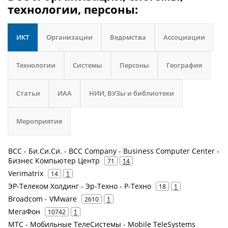
технологии, персоны:
ИКТ
Организации
Ведомства
Ассоциации
Технологии
Системы
Персоны
География
Статьи
ИАА
НИИ, ВУЗы и библиотеки
Мероприятия
BCC - Би.Си.Си. - BCC Company - Business Computer Center -
Бизнес Компьютер Центр
71
14
Verimatrix
14
1
ЭР-Телеком Холдинг - Эр-Техно - Р-Техно
18
1
Broadcom - VMware
2610
1
МегаФон
10742
1
МТС - Мобильные ТелеСистемы - Mobile TeleSystems