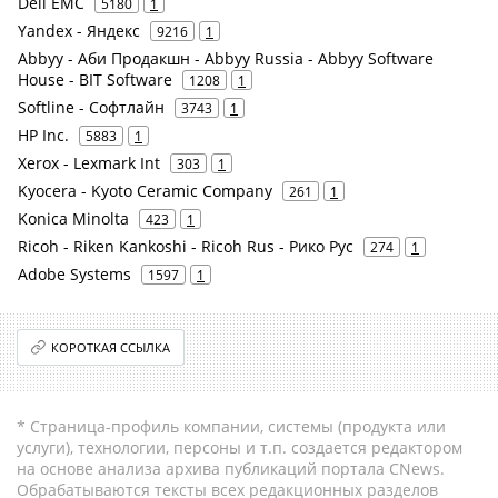
Dell EMC
5180
1
Yandex - Яндекс
9216
1
Abbyy - Аби Продакшн - Abbyy Russia - Abbyy Software
House - BIT Software
1208
1
Softline - Софтлайн
3743
1
HP Inc.
5883
1
Xerox - Lexmark Int
303
1
Kyocera - Kyoto Ceramic Company
261
1
Konica Minolta
423
1
Ricoh - Riken Kankoshi - Ricoh Rus - Рико Рус
274
1
Adobe Systems
1597
1
КОРОТКАЯ ССЫЛКА
* Страница-профиль компании, системы (продукта или
услуги), технологии, персоны и т.п. создается редактором
на основе анализа архива публикаций портала CNews.
Обрабатываются тексты всех редакционных разделов