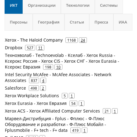
ИКТ
Организации
Технологии
Системы
Персоны
География
Статьи
Пресса
ИАА
Xerox - The Haloid Company
1168
24
Dropbox
527
11
Техноэволаб - Technoevolab - Кселаб - Xerox Russia -
Ксерокс Россия - Xerox CIS - Xerox СНГ - Xerox Eurasia -
Ксерокс Евразия
198
10
Intel Security McAfee - McAfee Associates - Network
Associates
837
4
Salesforce
498
2
Xerox Workplace Solutions
5
1
Xerox Eurasia - Xerox Евразия
54
1
Xerox ACS - Xerox Affiliated Computer Services
21
1
Марвел-Дистрибуция - Fplus - Фплюс - Ф-Плюс
Оборудование и разработки - Ф-Плюс Мобайл -
Fplusmobile - F+ tech - F+ data
419
1