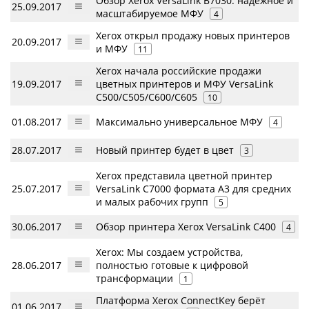
Обзор Xerox VersaLink B7030: надежное и
25.09.2017
масштабируемое МФУ
4
Xerox открыл продажу новых принтеров
20.09.2017
и МФУ
11
Xerox начала российские продажи
19.09.2017
цветных принтеров и МФУ VersaLink
C500/C505/C600/C605
10
01.08.2017
Максимально универсальное МФУ
4
28.07.2017
Новый принтер будет в цвет
3
Xerox представила цветной принтер
25.07.2017
VersaLink C7000 формата A3 для средних
и малых рабочих групп
5
30.06.2017
Обзор принтера Xerox VersaLink C400
4
Xerox: Мы создаем устройства,
28.06.2017
полностью готовые к цифровой
трансформации
1
Платформа Xerox ConnectKey берёт
01.06.2017