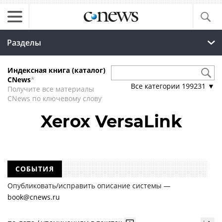
Разделы
Индексная книга (каталог)
CNews
*
Все категории
199231
▼
Получите все материалы
CNews по ключевому слову
Xerox VersaLink
СОБЫТИЯ
Опубликовать/исправить описание системы —
book@cnews.ru