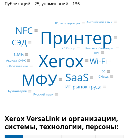
Публикаций - 25, упоминаний - 136
Английский язык
Юриспруденция
NFC
Принтер
СЭД
Россети Ленэнерго
X5 Group
Xerox
HRM
СМБ
Wi-Fi
Акрихин ХФК
Образование
МФУ
IDC
SaaS
CNews
ИТ-рынок труда
Бухгалтерия
Русский язык
Xerox VersaLink и организации,
системы, технологии, персоны: