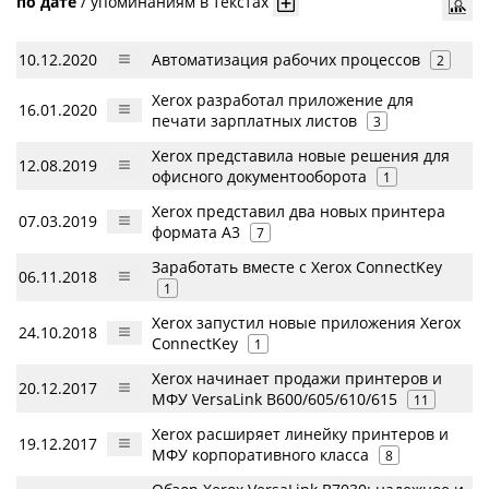
по дате
/
упоминаниям в текстах
10.12.2020
Автоматизация рабочих процессов
2
Xerox разработал приложение для
16.01.2020
печати зарплатных листов
3
Xerox представила новые решения для
12.08.2019
офисного документооборота
1
Xerox представил два новых принтера
07.03.2019
формата А3
7
Заработать вместе с Xerox ConnectKey
06.11.2018
1
Xerox запустил новые приложения Xerox
24.10.2018
ConnectKey
1
Xerox начинает продажи принтеров и
20.12.2017
МФУ VersaLink B600/605/610/615
11
Xerox расширяет линейку принтеров и
19.12.2017
МФУ корпоративного класса
8