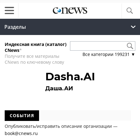
Разделы
Индексная книга (каталог)
CNews
*
Все категории
199231
▼
Получите все материалы
CNews по ключевому слову
Dasha.AI
Даша.АИ
СОБЫТИЯ
Опубликовать/исправить описание организации —
book@cnews.ru