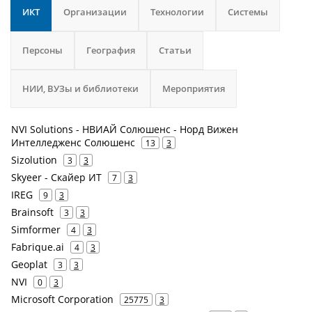
ИКТ
Организации
Технологии
Системы
Персоны
География
Статьи
НИИ, ВУЗы и библиотеки
Мероприятия
NVI Solutions - НВИАЙ Солюшенс - Норд Вижен
Интелледженс Солюшенс
13
3
Sizolution
3
3
Skyeer - Скайер ИТ
7
3
IREG
9
3
Brainsoft
3
3
Simformer
4
3
Fabrique.ai
4
3
Geoplat
3
3
NVI
0
3
Microsoft Corporation
25775
3