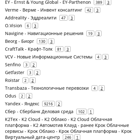
EY - Ernst & Young Global - EY-Parthenon
389
3
Verme - Верме - Инвент консалтинг
42
3
Addreality - Эддреалити
47
3
O.Vision
6
3
Navigine - Навигационные решения
19
3
Beorg - Биорг
130
3
CraftTalk - Крафт-Толк
81
3
VCV - Новые Информационные Системы
4
3
Senfino
3
2
Getfaster
3
2
Roistar
2
2
Transbaza - Технологичные перевозки
4
2
Odus
2
2
Yandex - Яндекс
9216
2
Сбер - Сбербанк Деловая среда
102
1
К2Тех - K2 Cloud - K2 Облако - K2 Cloud Облачная
платформа - К2 Автомотив Клауд - ранее Крок Облачные
сервисы - Крок Облако - Крок Облачная платформа - Крок
Виртуальный дата-центр
246
1