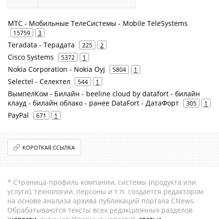
МТС - Мобильные ТелеСистемы - Mobile TeleSystems
15759
3
Teradata - Терадата
225
2
Cisco Systems
5372
1
Nokia Corporation - Nokia Oyj
5804
1
Selectel - Селектел
544
1
ВымпелКом - Билайн - beeline cloud by datafort - билайн
клауд - билайн облако - ранее DataFort - ДатаФорт
305
1
PayPal
671
1
КОРОТКАЯ ССЫЛКА
* Страница-профиль компании, системы (продукта или
услуги), технологии, персоны и т.п. создается редактором
на основе анализа архива публикаций портала CNews.
Обрабатываются тексты всех редакционных разделов