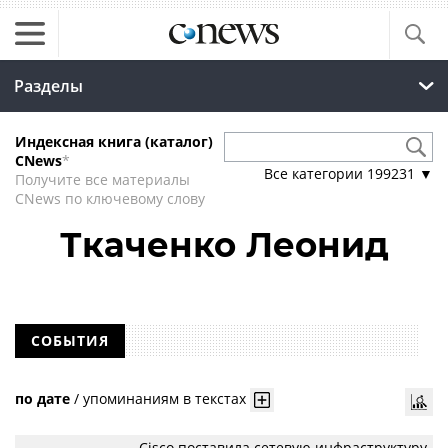
Разделы
Индексная книга (каталог)
CNews
*
Все категории
199231
▼
Получите все материалы
CNews по ключевому слову
Ткаченко Леонид
СОБЫТИЯ
по дате
/
упоминаниям в текстах
Cisco поставила сетевую инфраструктуру