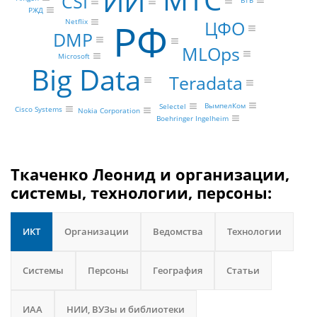
МТС
ИИ
CSI
ВТБ
РЖД
РФ
ЦФО
Netflix
DMP
MLOps
Microsoft
Big Data
Teradata
ВымпелКом
Selectel
Cisco Systems
Nokia Corporation
Boehringer Ingelheim
Ткаченко Леонид и организации,
системы, технологии, персоны:
ИКТ
Организации
Ведомства
Технологии
Системы
Персоны
География
Статьи
ИАА
НИИ, ВУЗы и библиотеки