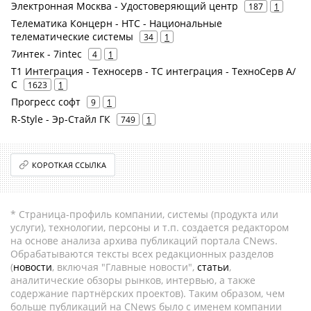
Электронная Москва - Удостоверяющий центр
187
1
Телематика Концерн - НТС - Национальные
телематические системы
34
1
7интек - 7intec
4
1
Т1 Интеграция - Техносерв - ТС интеграция - ТехноСерв А/
С
1623
1
Прогресс софт
9
1
R-Style - Эр-Стайл ГК
749
1
КОРОТКАЯ ССЫЛКА
* Страница-профиль компании, системы (продукта или
услуги), технологии, персоны и т.п. создается редактором
на основе анализа архива публикаций портала CNews.
Обрабатываются тексты всех редакционных разделов
(
новости
, включая "Главные новости",
статьи
,
аналитические обзоры рынков, интервью, а также
содержание партнёрских проектов). Таким образом, чем
больше публикаций на CNews было с именем компании