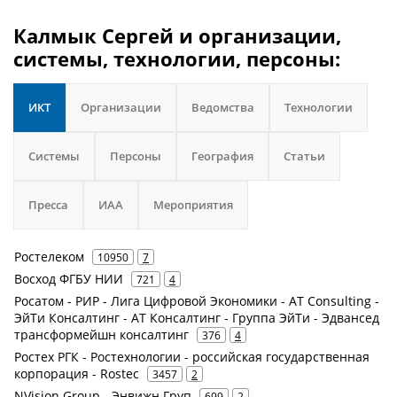
Калмык Сергей и организации,
системы, технологии, персоны:
ИКТ
Организации
Ведомства
Технологии
Системы
Персоны
География
Статьи
Пресса
ИАА
Мероприятия
Ростелеком
10950
7
Восход ФГБУ НИИ
721
4
Росатом - РИР - Лига Цифровой Экономики - AT Consulting -
ЭйТи Консалтинг - АТ Консалтинг - Группа ЭйТи - Эдвансед
трансформейшн консалтинг
376
4
Ростех РГК - Ростехнологии - российская государственная
корпорация - Rostec
3457
2
NVision Group - Энвижн Груп
699
2