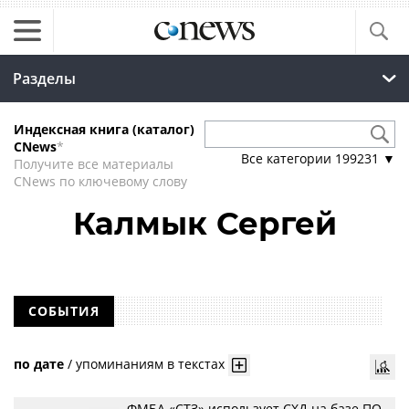
Разделы
Индексная книга (каталог)
CNews
*
Все категории
199231
▼
Получите все материалы
CNews по ключевому слову
Калмык Сергей
СОБЫТИЯ
по дате
/
упоминаниям в текстах
ФМБА «СТЗ» использует СХД на базе ПО