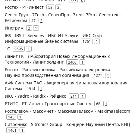
Ростех - РТ-Инвест
58
2
Севен Груп - 7Tech - СевенПро - 7тек - 7Pro - Севентек -
Регионком
47
2
Инстрим
2
1
IBS - IBS IT Services - ИБС ИТ Услуги - ИБС Софт -
Информационные бизнес системы
1761
1
1С
9595
1
Ланит ГК - ЛАборатория Новых Информационных
Технологий - Ланит холдинг
2400
1
Ростех - Росэлектроника - Российская электроника -
Научно-производственная организация
1271
1
АФК Система ПАО - Акционерная финансовая корпорация
Система
1914
1
ИКС - Yadro - Raidix - Рэйдикс
211
1
РТИТС - РТ-Инвест Транспортные Систем
68
1
Ростелеком - Макомнет - МаксимаТелеком - MaximaTelecom
143
1
Ситроникс - Sitronics Group - Концерн Научный Центр, КНЦ
1461
1