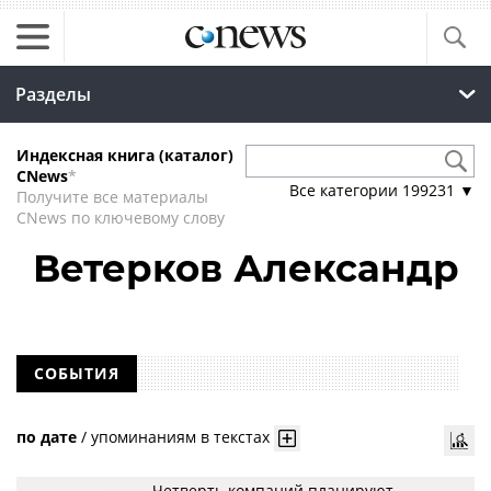
Разделы
Индексная книга (каталог)
CNews
*
Все категории
199231
▼
Получите все материалы
CNews по ключевому слову
Ветерков Александр
СОБЫТИЯ
по дате
/
упоминаниям в текстах
Четверть компаний планируют