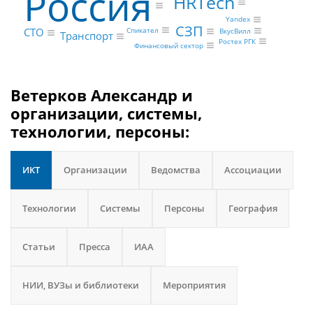
Россия
HRTech
Yandex
СЗП
CTO
Спикател
ВкусВилл
Транспорт
Ростех РГК
Финансовый сектор
Ветерков Александр и
организации, системы,
технологии, персоны:
ИКТ
Организации
Ведомства
Ассоциации
Технологии
Системы
Персоны
География
Статьи
Пресса
ИАА
НИИ, ВУЗы и библиотеки
Мероприятия