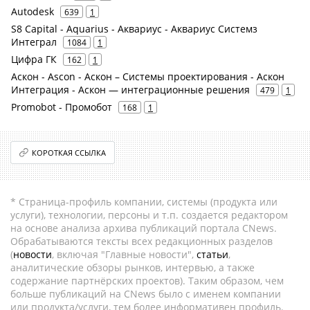
Autodesk
639
1
S8 Capital - Aquarius - Аквариус - Аквариус Системз
Интеграл
1084
1
Цифра ГК
162
1
Аскон - Ascon - Аскон – Системы проектирования - Аскон
Интеграция - Аскон — интеграционные решения
479
1
Promobot - Промобот
168
1
КОРОТКАЯ ССЫЛКА
* Страница-профиль компании, системы (продукта или
услуги), технологии, персоны и т.п. создается редактором
на основе анализа архива публикаций портала CNews.
Обрабатываются тексты всех редакционных разделов
(
новости
, включая "Главные новости",
статьи
,
аналитические обзоры рынков, интервью, а также
содержание партнёрских проектов). Таким образом, чем
больше публикаций на CNews было с именем компании
или продукта/услуги, тем более информативен профиль.