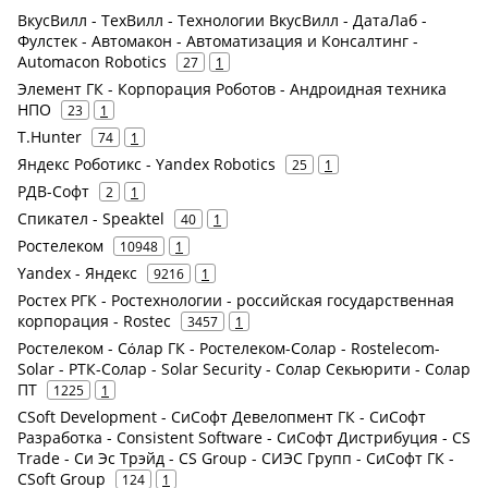
ВкусВилл - ТехВилл - Технологии ВкусВилл - ДатаЛаб -
Фулстек - Автомакон - Автоматизация и Консалтинг -
Automacon Robotics
27
1
Элемент ГК - Корпорация Роботов - Андроидная техника
НПО
23
1
T.Hunter
74
1
Яндекс Роботикс - Yandex Robotics
25
1
РДВ-Софт
2
1
Спикател - Speaktel
40
1
Ростелеком
10948
1
Yandex - Яндекс
9216
1
Ростех РГК - Ростехнологии - российская государственная
корпорация - Rostec
3457
1
Ростелеком - Сόлар ГК - Ростелеком-Солар - Rostelecom-
Solar - РТК-Солар - Solar Security - Солар Секьюрити - Солар
ПТ
1225
1
CSoft Development - СиСофт Девелопмент ГК - СиСофт
Разработка - Consistent Software - СиСофт Дистрибуция - CS
Trade - Си Эс Трэйд - CS Group - СИЭС Групп - СиСофт ГК -
CSoft Group
124
1