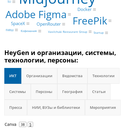
SU
Docker
Adobe Figma
FreePik
SpaceX
OpenRouter
FARШ
Кофемания
Vasilchuki Restaurant Group
Startup
HeyGen и организации, системы,
технологии, персоны:
ИКТ
Организации
Ведомства
Технологии
Системы
Персоны
География
Статьи
Пресса
НИИ, ВУЗы и библиотеки
Мероприятия
Canva
38
5