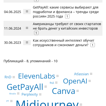
GetPayAll: какие сервисы выбирают для
04.06.2025
подработки и фриланса – тренды среди
россиян 2025 года
1
Американцы требуют от своих стартапов
11.06.2024
не брать денег у китайских инвесторов
1
Как искусственный интеллект обучит
30.06.2023
сотрудников и сэкономит деньги?
1
Публикаций - 8, упоминаний - 10
ElevenLabs
Atlassian
RnD
OpenAI
ВэД
GetPayAll
Canva
Airalo
Perplexity
Midjourney
FT