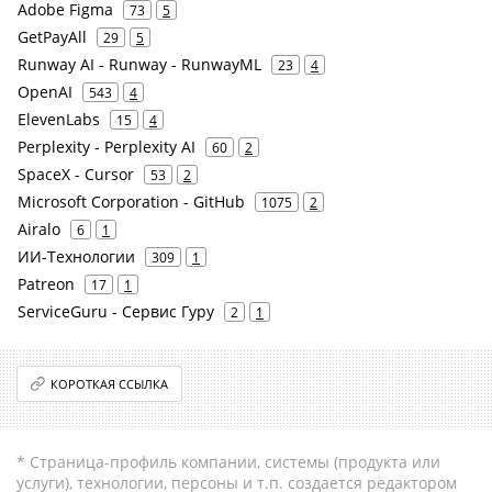
Adobe Figma
73
5
GetPayAll
29
5
Runway AI - Runway - RunwayML
23
4
OpenAI
543
4
ElevenLabs
15
4
Perplexity - Perplexity AI
60
2
SpaceX - Cursor
53
2
Microsoft Corporation - GitHub
1075
2
Airalo
6
1
ИИ-Технологии
309
1
Patreon
17
1
ServiceGuru - Сервис Гуру
2
1
КОРОТКАЯ ССЫЛКА
* Страница-профиль компании, системы (продукта или
услуги), технологии, персоны и т.п. создается редактором