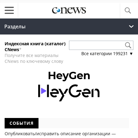
Разделы
Индексная книга (каталог)
CNews
*
Все категории
199231
▼
Получите все материалы
CNews по ключевому слову
HeyGen
СОБЫТИЯ
Опубликовать/исправить описание организации —