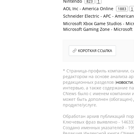
Nintendo
823
1
AOL Inc - America Online
1883
1
Schneider Electric - APC - America
Microsoft Xbox Game Studios - Mic
Microsoft Gaming Zone - Microsoft
КОРОТКАЯ ССЫЛКА
* Страница-профиль компании, сис
редактором на основе анализа а
редакционных разделов (
новости
интервью, а также содержание па
CNews было с именем компании и
может быть дополнен (обогащен)
продукте/услуге.
Обработан архив публикаций порт
Ключевых фраз выявлено - 146333
Создано именных указателей - 19
Редакция Индексной книги CNews