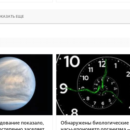
КАЗАТЬ ЕЩЕ
дование показало,
Обнаружены биологические
остепенно заселяет
часы-хронометр организма 