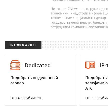
Читатели CNews — это руководит
экономики: индустрии информаци
технические специалисты депар
государственной власти, банков,
сотрудники компаний-поставщико
CNEWSMARKET
Dedicated
IP
Подобрать выделенный
Подобрать 
сервер
телефонию
АТС
От 1499 руб./месяц
От 0.50 руб./