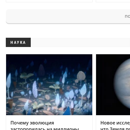
ПО
НАУКА
Почему эволюция
Новое иссле
застопорилась на миллионы
что Земля п