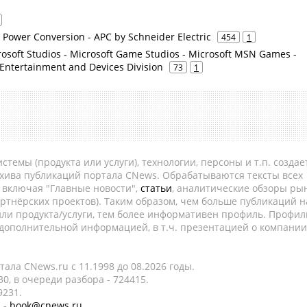
n Power Conversion - APC by Schneider Electric
454
1
rosoft Studios - Microsoft Game Studios - Microsoft MSN Games -
 Entertainment and Devices Division
73
1
темы (продукта или услуги), технологии, персоны и т.п. создае
рхива публикаций портала CNews. Обрабатываются тексты всех
, включая "Главные новости",
статьи
, аналитические обзоры рын
ртнёрских проектов). Таким образом, чем больше публикаций н
ли продукта/услуги, тем более информативен профиль. Профил
 дополнительной информацией, в т.ч. презентацией о компании
ала CNews.ru c 11.1998 до 08.2026 годы.
0, в очереди разбора - 724415.
9231.
 -
book@cnews.ru