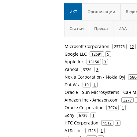
ИКТ
Организации
Ведо
Статьи
Пресса
ИАА
Microsoft Corporation
25775
12
Google LLC
12691
5
Apple Inc
13156
3
Yahoo!
3726
3
Nokia Corporation - Nokia Oyj
580
DataViz
10
1
Oracle - Sun Microsystems - Сан 
Amazon Inc - Amazon.com
3277
Oracle Corporation
7074
1
Sony
6739
1
HTC Corporation
1512
1
AT&T Inc
1726
1