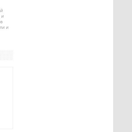
ой
 и
ов
ли и