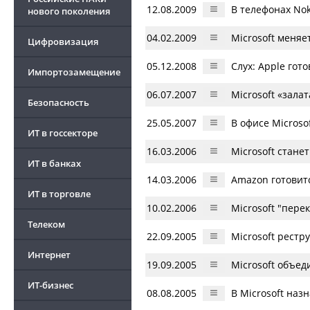
12.08.2009
В телефонах Noki
нового поколения
04.02.2009
Microsoft меня
Цифровизация
05.12.2008
Слух: Apple гот
Импортозамещение
06.07.2007
Microsoft «залат
Безопасность
25.05.2007
В офисе Microso
ИТ в госсекторе
16.03.2006
Microsoft стане
ИТ в банках
14.03.2006
Amazon готовит
ИТ в торговле
10.02.2006
Microsoft "пер
Телеком
22.09.2005
Microsoft рестр
Интернет
19.09.2005
Microsoft объед
ИТ-бизнес
08.08.2005
В Microsoft наз