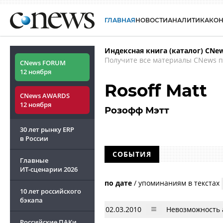
ГЛАВНАЯ
НОВОСТИ
АНАЛИТИКА
КО
Индексная книга (каталог) CNe
Получите все материалы CNews п
CNews FORUM
12 ноября
Rosoff Matt
CNews AWARDS
12 ноября
Розофф Мэтт
30 лет рынку ERP
в России
СОБЫТИЯ
Главные
ИТ-сценарии
2026
по дате
/
упоминаниям в текстах
10 лет российского
бэкапа
02.03.2010
Невозможность 
Российские ПАКи