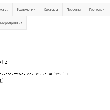
мства
Технологии
Системы
Персоны
География
Мероприятия
4
2
Майкросистемс - Май Эс Кью Эл
2253
1
1