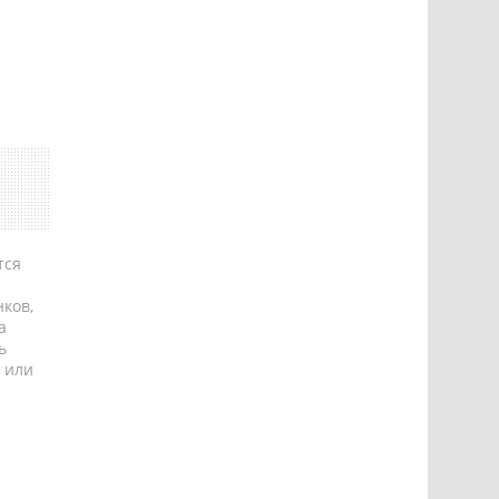
тся
ков,
а
ь
 или