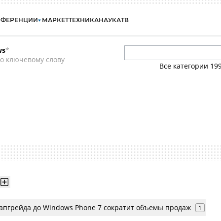
НФЕРЕНЦИИ
МАРКЕТ
ТЕХНИКА
НАУКА
ТВ
ws
*
о ключевому слову
Все категории
19
апгрейда до Windows Phone 7 сократит объемы продаж
1