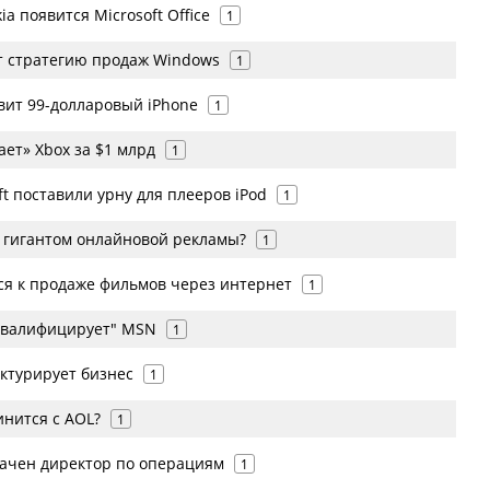
a появится Microsoft Office
1
ет стратегию продаж Windows
1
овит 99-долларовый iPhone
1
ает» Xbox за $1 млрд
1
ft поставили урну для плееров iPod
1
т гигантом онлайновой рекламы?
1
ся к продаже фильмов через интернет
1
еквалифицирует" MSN
1
уктурирует бизнес
1
инится с AOL?
1
начен директор по операциям
1