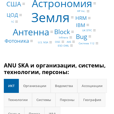
Астрономия
США
Земля
HP Inc.
ЦОД
HRM
1С
IBM
Антенна
Block
UK STFC
Bug
Infinera
Фотоника
AAS
OGC
U.S. NSA
Система 112
ESO OWL
ANU SKA и организации, системы,
технологии, персоны:
ИКТ
Организации
Ведомства
Ассоциации
Технологии
Системы
Персоны
География
Статьи
Пресса
ИАА