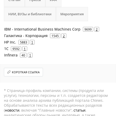
НИИ, ВУЗы и библиотеки
Мероприятия
IBM - International Business Machines Corp
9699
2
Галактика - Корпорация
1545
2
HP Inc.
5883
1
1С
9592
1
Infinera
40
1
КОРОТКАЯ ССЫЛКА
* Страница-профиль компании, системы (продукта или
услуги), технологии, персоны и т.п. создается редактором
на основе анализа архива публикаций портала CNews.
Обрабатываются тексты всех редакционных разделов
(
новости
, включая "Главные новости",
статьи
,
аналитические обзоры рынков, интервью, а также