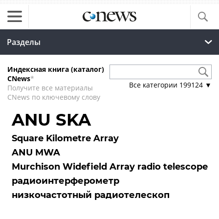
Разделы
Индексная книга (каталог)
CNews
*
Все категории
199124
▼
Получите все материалы
CNews по ключевому слову
ANU SKA
Square Kilometre Array
ANU MWA
Murchison Widefield Array radio telescope
радиоинтерферометр
низкочастотный радиотелескоп