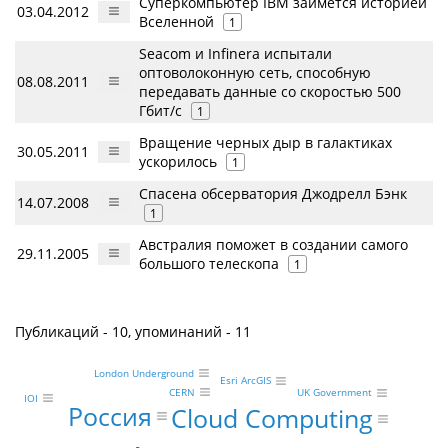
Суперкомпьютер IBM займется историей
03.04.2012
Вселенной
1
Seacom и Infinera испытали
оптоволоконную сеть, способную
08.08.2011
передавать данные со скоростью 500
Гбит/c
1
Вращение черных дыр в галактиках
30.05.2011
ускорилось
1
Спасена обсерватория Джодрелл Бэнк
14.07.2008
1
Австралия поможет в создании самого
29.11.2005
большого телескопа
1
Публикаций - 10, упоминаний - 11
London Underground
Esri ArcGIS
CERN
UK Government
IOI
Россия
Cloud Computing