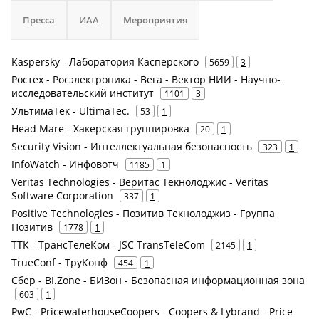
Пресса
ИАА
Мероприятия
Kaspersky - Лаборатория Касперского
5659
3
Ростех - Росэлектроника - Вега - Вектор НИИ - Научно-
исследовательский институт
1101
3
УльтимаТек - UltimaTec.
53
1
Head Mare - Хакерская группировка
20
1
Security Vision - Интеллектуальная безопасность
323
1
InfoWatch - Инфовотч
1185
1
Veritas Technologies - Веритас Текнолоджис - Veritas
Software Corporation
337
1
Positive Technologies - Позитив Текнолоджиз - Группа
Позитив
1778
1
ТТК - ТрансТелеКом - JSC TransTeleCom
2145
1
TrueConf - ТруКонф
454
1
Сбер - BI.Zone - БИЗон - Безопасная информационная зона
603
1
PwC - PricewaterhouseCoopers - Coopers & Lybrand - Price