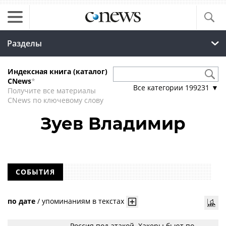
Разделы
Индексная книга (каталог)
CNews
*
Все категории
199231
▼
Получите все материалы
CNews по ключевому слову
Зуев Владимир
СОБЫТИЯ
по дате
/
упоминаниям в текстах
Россия под атакой. Хакеры бьют по