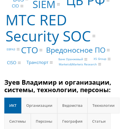
ЦБ РФ
SIEM
CIO
МТС RED
Security SOC
CTO
Вредоносное ПО
ЕВРАЗ
X5 Group
Банк Оранжевый
Транспорт
CISO
Markets&Markets Research
Зуев Владимир и организации,
системы, технологии, персоны:
ИКТ
Организации
Ведомства
Технологии
Системы
Персоны
География
Статьи