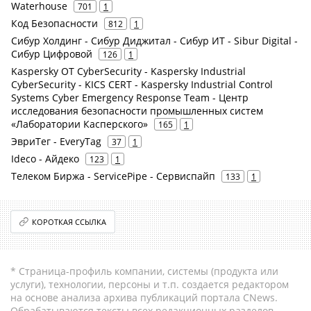
Waterhouse
701
1
Код Безопасности
812
1
Сибур Холдинг - Сибур Диджитал - Сибур ИТ - Sibur Digital -
Сибур Цифровой
126
1
Kaspersky OT CyberSecurity - Kaspersky Industrial
CyberSecurity - KICS CERT - Kaspersky Industrial Control
Systems Cyber Emergency Response Team - Центр
исследования безопасности промышленных систем
«Лаборатории Касперского»
165
1
ЭвриТег - EveryTag
37
1
Ideco - Айдеко
123
1
Телеком Биржа - ServicePipe - Сервиспайп
133
1
КОРОТКАЯ ССЫЛКА
* Страница-профиль компании, системы (продукта или
услуги), технологии, персоны и т.п. создается редактором
на основе анализа архива публикаций портала CNews.
Обрабатываются тексты всех редакционных разделов