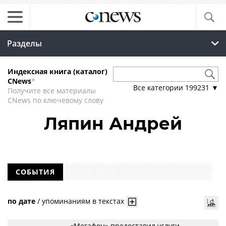
Разделы
Индексная книга (каталог)
CNews
*
Все категории
199231
▼
Получите все материалы
CNews по ключевому слову
Ляпин Андрей
СОБЫТИЯ
по дате
/
упоминаниям в текстах
«Мегафон» предоставил услуги