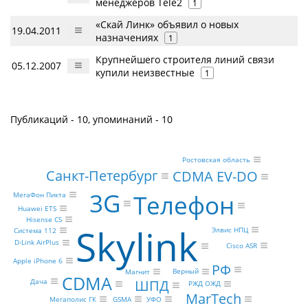
менеджеров Tele2
1
«Скай Линк» объявил о новых
19.04.2011
назначениях
1
Крупнейшего строителя линий связи
05.12.2007
купили неизвестные
1
Публикаций - 10, упоминаний - 10
Ростовская область
Санкт-Петербург
CDMA EV-DO
3G
Телефон
МегаФон Пикта
Huawei ETS
Hisense CS
Skylink
Элвис НПЦ
Система 112
D-Link AirPlus
Cisco ASR
Apple iPhone 6
РФ
Верный
Магнит
CDMA
ШПД
Дача
РЖД ОЖД
MarTech
GSMA
Мегаполис ГК
УФО