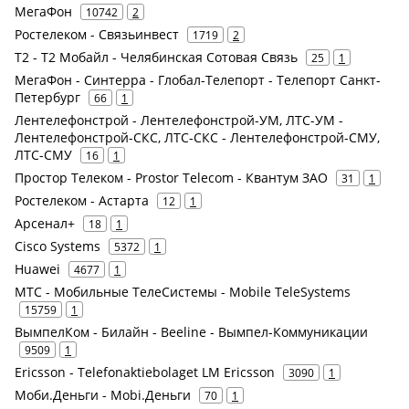
МегаФон
10742
2
Ростелеком - Связьинвест
1719
2
Т2 - Т2 Мобайл - Челябинская Сотовая Связь
25
1
МегаФон - Синтерра - Глобал-Телепорт - Телепорт Санкт-
Петербург
66
1
Лентелефонстрой - Лентелефонстрой-УМ, ЛТС-УМ -
Лентелефонстрой-СКС, ЛТС-СКС - Лентелефонстрой-СМУ,
ЛТС-СМУ
16
1
Простор Телеком - Prostor Telecom - Квантум ЗАО
31
1
Ростелеком - Астарта
12
1
Арсенал+
18
1
Cisco Systems
5372
1
Huawei
4677
1
МТС - Мобильные ТелеСистемы - Mobile TeleSystems
15759
1
ВымпелКом - Билайн - Beeline - Вымпел-Коммуникации
9509
1
Ericsson - Telefonaktiebolaget LM Ericsson
3090
1
Моби.Деньги - Mobi.Деньги
70
1