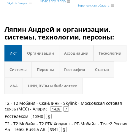
ФГИС ЕПГУ (РПГУ)
Skylink Simple
Воронежская область
Ляпин Андрей и организации,
системы, технологии, персоны:
ИКТ
Организации
Ассоциации
Технологии
Системы
Персоны
География
Статьи
ИАА
НИИ, ВУЗы и библиотеки
Т2 - Т2 Мобайл - СкайЛинк - Skylink - Московская сотовая
связь (МСС) - Аларис
1428
7
Ростелеком
10948
3
Т2 - Т2 Мобайл - Т2 РТК Холдинг - РТ-Мобайл - Теле2 Россия
АБ - Tele2 Russia AB
3341
3