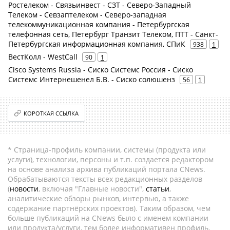
Ростелеком - Связьинвест - СЗТ - Северо-Западный
Телеком - Севзаптелеком - Северо-западная
телекоммуникационная компания - Петербургская
телефонная сеть, Петербург Транзит Телеком, ПТТ - Санкт-
Петербургская информационная компания, СПиК
938
1
ВестКолл - WestCall
90
1
Cisco Systems Russia - Сиско Системс Россия - Сиско
Системс Интернешенел Б.В. - Сиско солюшенз
56
1
КОРОТКАЯ ССЫЛКА
* Страница-профиль компании, системы (продукта или
услуги), технологии, персоны и т.п. создается редактором
на основе анализа архива публикаций портала CNews.
Обрабатываются тексты всех редакционных разделов
(
новости
, включая "Главные новости",
статьи
,
аналитические обзоры рынков, интервью, а также
содержание партнёрских проектов). Таким образом, чем
больше публикаций на CNews было с именем компании
или продукта/услуги, тем более информативен профиль.