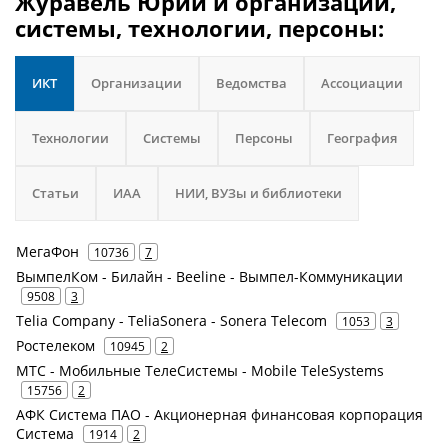
Журавель Юрий и организации,
системы, технологии, персоны:
ИКТ
Организации
Ведомства
Ассоциации
Технологии
Системы
Персоны
География
Статьи
ИАА
НИИ, ВУЗы и библиотеки
МегаФон
10736
7
ВымпелКом - Билайн - Beeline - Вымпел-Коммуникации
9508
3
Telia Company - TeliaSonera - Sonera Telecom
1053
3
Ростелеком
10945
2
МТС - Мобильные ТелеСистемы - Mobile TeleSystems
15756
2
АФК Система ПАО - Акционерная финансовая корпорация
Система
1914
2