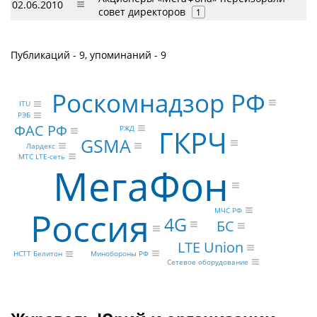
02.06.2010
совет директоров
1
Публикаций - 9, упоминаний - 9
Роскомнадзор РФ
ITU
РЭБ
ФАС РФ
РЖД
ГКРЧ
GSMA
Лардекс
МТС LTE-сеть
МегаФон
Россия
МЧС РФ
4G
БС
LTE Union
Минобороны РФ
НСТТ Белитон
Сетевое оборудование