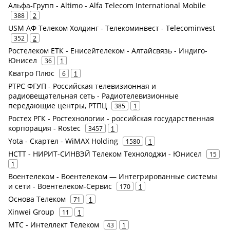
Альфа-Групп - Altimo - Alfa Telecom International Mobile
388
2
USM АФ Телеком Холдинг - Телекоминвест - Telecominvest
352
2
Ростелеком ЕТК - Енисейтелеком - Алтайсвязь - Индиго-
Юнисел
36
1
Кватро Плюс
6
1
РТРС ФГУП - Российская телевизионная и
радиовещательная сеть - Радиотелевизионные
передающие центры, РТПЦ
385
1
Ростех РГК - Ростехнологии - российская государственная
корпорация - Rostec
3457
1
Yota - Скартел - WiMAX Holding
1580
1
НСТТ - НИРИТ-СИНВЭЙ Телеком Технолоджи - Юнисел
15
1
Воентелеком - Воентелеком — Интегрированные системы
и сети - Воентелеком-Сервис
170
1
Основа Телеком
71
1
Xinwei Group
11
1
МТС - Интеллект Телеком
43
1