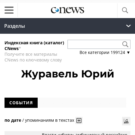
Разделы
Индексная книга (каталог)
CNews
*
Все категории
199124
▼
Получите все материалы
CNews по ключевому слову
Журавель Юрий
СОБЫТИЯ
по дате
/
упоминаниям в текстах
Власти «убили» амбициозный российско-