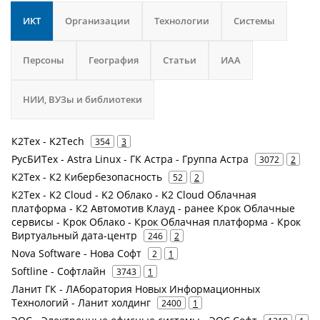
ИКТ
Организации
Технологии
Системы
Персоны
География
Статьи
ИАА
НИИ, ВУЗы и библиотеки
К2Тех - K2Tech
354
3
РусБИТех - Astra Linux - ГК Астра - Группа Астра
3072
2
К2Тех - К2 Кибербезопасность
52
2
К2Тех - K2 Cloud - K2 Облако - K2 Cloud Облачная
платформа - К2 Автомотив Клауд - ранее Крок Облачные
сервисы - Крок Облако - Крок Облачная платформа - Крок
Виртуальный дата-центр
246
2
Nova Software - Нова Софт
2
1
Softline - Софтлайн
3743
1
Ланит ГК - ЛАборатория Новых Информационных
Технологий - Ланит холдинг
2400
1