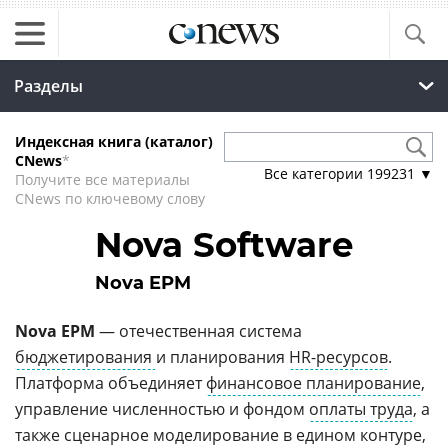
Разделы
Индексная книга (каталог)
CNews
*
Все категории
199231
▼
Получите все материалы
CNews по ключевому слову
Nova Software
Nova EPM
Nova EPM
— отечественная система
бюджетирования
и планирования
HR-ресурсов
.
Платформа объединяет
финансовое планирование
,
управление численностью и фондом
оплаты труда
, а
также сценарное моделирование в едином контуре,