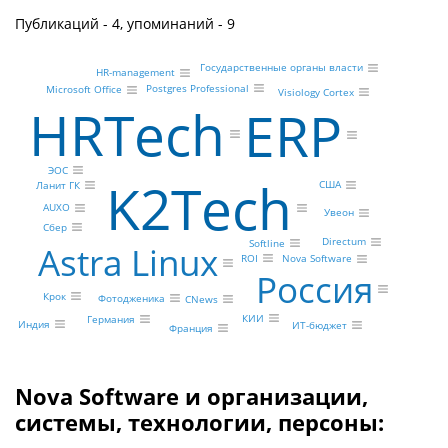
Публикаций - 4, упоминаний - 9
Государственные органы власти
HR-management
Postgres Professional
Microsoft Office
Visiology Cortex
HRTech
ERP
ЭОС
K2Tech
США
Ланит ГК
AUXO
Увеон
Сбер
Directum
Softline
Astra Linux
ROI
Nova Software
Россия
Крок
Фотодженика
CNews
КИИ
Германия
Индия
ИТ-бюджет
Франция
Nova Software и организации,
системы, технологии, персоны: