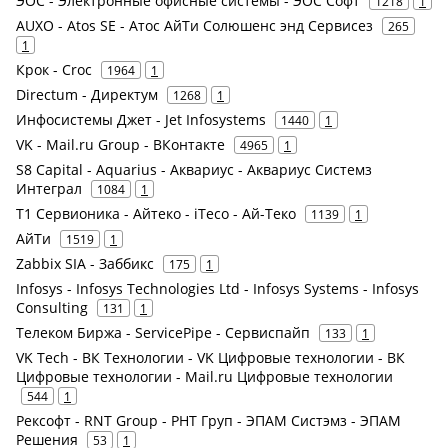
ЭОС - Электронные офисные системы - ЭОС Софт
1218
1
AUXO - Atos SE - Атос АйТи Солюшенс энд Сервисез
265
1
Крок - Croc
1964
1
Directum - Директум
1268
1
Инфосистемы Джет - Jet Infosystems
1440
1
VK - Mail.ru Group - ВКонтакте
4965
1
S8 Capital - Aquarius - Аквариус - Аквариус Системз
Интеграл
1084
1
Т1 Сервионика - Айтеко - iTeco - Ай-Теко
1139
1
АйТи
1519
1
Zabbix SIA - Заббикс
175
1
Infosys - Infosys Technologies Ltd - Infosys Systems - Infosys
Consulting
131
1
Телеком Биржа - ServicePipe - Сервиспайп
133
1
VK Tech - ВК Технологии - VK Цифровые технологии - ВК
Цифровые технологии - Mail.ru Цифровые технологии
544
1
Рексофт - RNT Group - РНТ Груп - ЭПАМ Систэмз - ЭПАМ
Решения
53
1