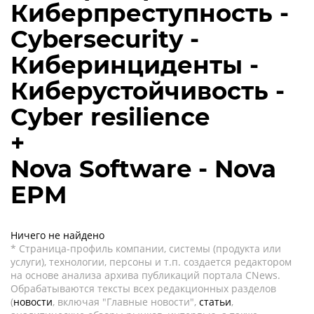
Киберпреступность -
Cybersecurity -
Киберинциденты -
Киберустойчивость -
Cyber resilience
+
Nova Software - Nova
EPM
Ничего не найдено
* Страница-профиль компании, системы (продукта или
услуги), технологии, персоны и т.п. создается редактором
на основе анализа архива публикаций портала CNews.
Обрабатываются тексты всех редакционных разделов
(
новости
, включая "Главные новости",
статьи
,