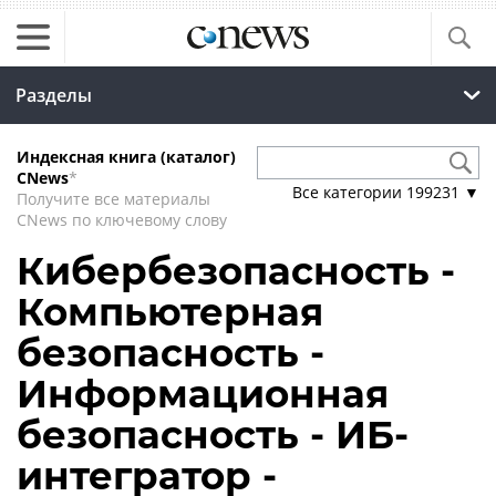
Разделы
Индексная книга (каталог)
CNews
*
Все категории
199231
▼
Получите все материалы
CNews по ключевому слову
Кибербезопасность -
Компьютерная
безопасность -
Информационная
безопасность - ИБ-
интегратор -