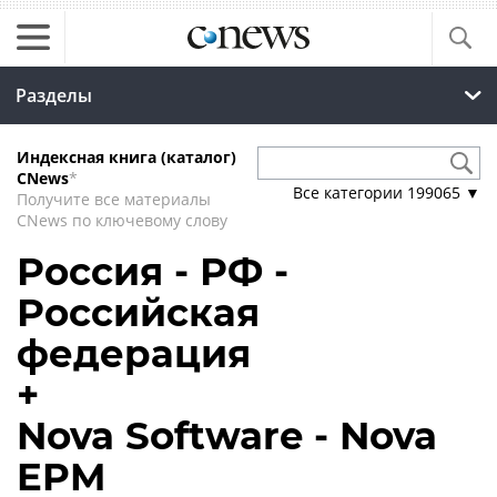
Разделы
Индексная книга (каталог)
CNews
*
Все категории
199065
▼
Получите все материалы
CNews по ключевому слову
Россия - РФ -
Российская
федерация
+
Nova Software - Nova
EPM