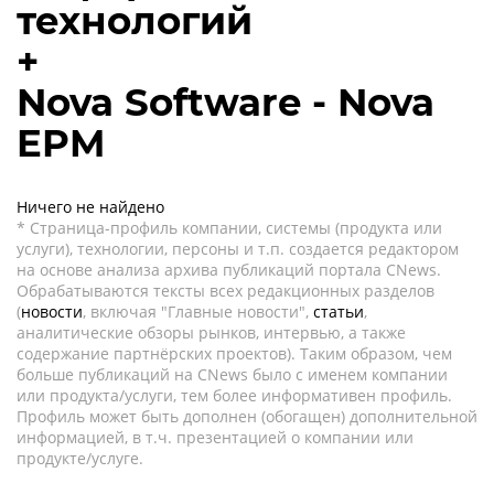
технологий
+
Nova Software - Nova
EPM
Ничего не найдено
* Страница-профиль компании, системы (продукта или
услуги), технологии, персоны и т.п. создается редактором
на основе анализа архива публикаций портала CNews.
Обрабатываются тексты всех редакционных разделов
(
новости
, включая "Главные новости",
статьи
,
аналитические обзоры рынков, интервью, а также
содержание партнёрских проектов). Таким образом, чем
больше публикаций на CNews было с именем компании
или продукта/услуги, тем более информативен профиль.
Профиль может быть дополнен (обогащен) дополнительной
информацией, в т.ч. презентацией о компании или
продукте/услуге.