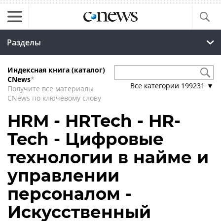
Разделы
Индексная книга (каталог)
CNews
*
Все категории
199231
▼
Получите все материалы
CNews по ключевому слову
HRM - HRTech - HR-
Tech - Цифровые
технологии в найме и
управлении
персоналом -
Искусственный