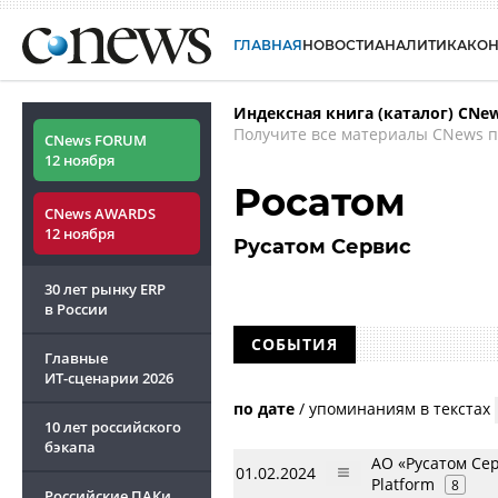
ГЛАВНАЯ
НОВОСТИ
АНАЛИТИКА
КО
Индексная книга (каталог) CNe
Получите все материалы CNews п
CNews FORUM
12 ноября
Росатом
CNews AWARDS
12 ноября
Русатом Сервис
30 лет рынку ERP
в России
СОБЫТИЯ
Главные
ИТ-сценарии
2026
по дате
/
упоминаниям в текстах
10 лет российского
бэкапа
АО «Русатом Се
01.02.2024
Platform
8
Российские ПАКи