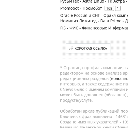
РусБИТех - Astra Linux - ГК Астра 
Promobot - Промобот
168
1
Oracle Россия и СНГ - Оракл ком
Номиниз Лимитед - Data Prime - 
FIS - ФИС - Финансовые Информ
КОРОТКАЯ ССЫЛКА
* Страница-профиль компании, сис
редактором на основе анализа а
редакционных разделов (
новости
интервью, а также содержание па
CNews было с именем компании и
может быть дополнен (обогащен)
продукте/услуге.
Обработан архив публикаций порт
Ключевых фраз выявлено - 146314
Создано именных указателей - 19
Редакция Индексной книги CNews