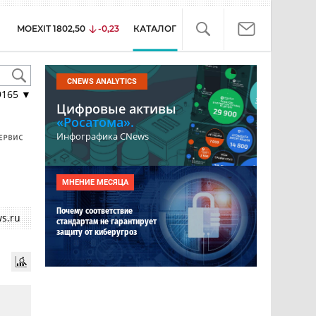
MOEXIT
1802,50
-0,23
КАТАЛОГ
CNEWS ANALYTICS
9165
▼
Цифровые активы
«Росатома».
Инфографика CNews
МНЕНИЕ МЕСЯЦА
Почему соответствие
s.ru
стандартам не гарантирует
защиту от киберугроз