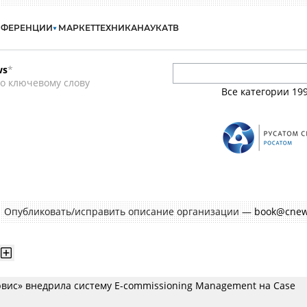
НФЕРЕНЦИИ
МАРКЕТ
ТЕХНИКА
НАУКА
ТВ
ws
*
о ключевому слову
Все категории
19
Опубликовать/исправить описание организации —
book@cnew
рвис» внедрила систему E-commissioning Management на Case