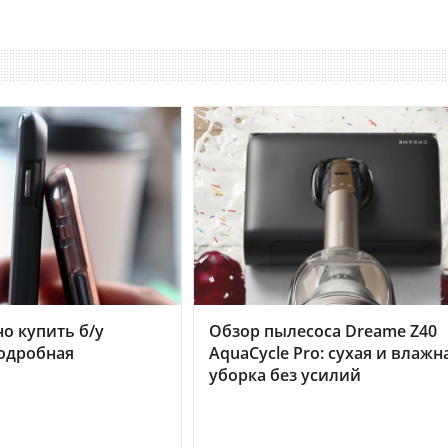
но купить б/у
Обзор пылесоса Dreame Z40
подробная
AquaCycle Pro: сухая и влажн
уборка без усилий