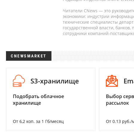
Читатели CNews — это руководит
экономики: индустрии информаци
технические специалисты депар
государственной власти, банков,
сотрудники компаний-поставщико
CNEWSMARKET
S3-хранилище
Em
Подобрать облачное
Выбор серв
хранилище
рассылок
От 6,2 коп. за 1 Гб/месяц
От 0.13 руб./