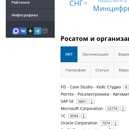
СНГ
Сбербанк ПАО ГК
Рейтинги
Минцифр
Инфографика
Росатом и организа
ИКТ
Организации
Ведо
География
Статьи
Меро
FIS - Case Studio - Кейс Студио
8
Ростех - Росэлектроника - Автом
SAP SE
5601
1
Microsoft Corporation
25774
1
1С
9594
1
Oracle Corporation
7074
1