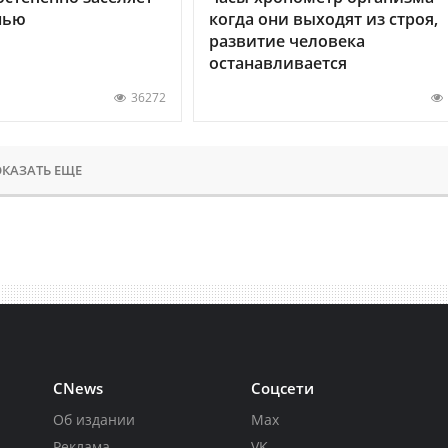
нью
когда они выходят из строя,
развитие человека
останавливается
36272
КАЗАТЬ ЕЩЕ
CNews
Соцсети
Об издании
Max
Реклама
VK