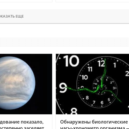
КАЗАТЬ ЕЩЕ
дование показало,
Обнаружены биологические
остепенно заселяет
часы-хронометр организма 