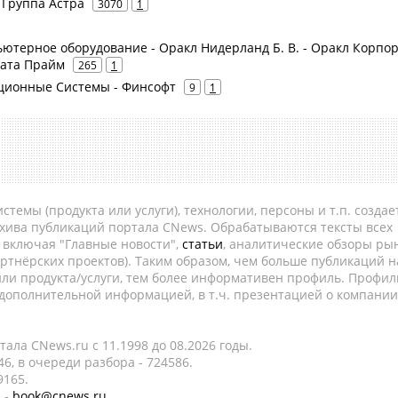
- Группа Астра
3070
1
пьютерное оборудование - Оракл Нидерланд Б. В. - Оракл Корп
Дата Прайм
265
1
ационные Системы - Финсофт
9
1
темы (продукта или услуги), технологии, персоны и т.п. создае
рхива публикаций портала CNews. Обрабатываются тексты всех
, включая "Главные новости",
статьи
, аналитические обзоры рын
ртнёрских проектов). Таким образом, чем больше публикаций н
ли продукта/услуги, тем более информативен профиль. Профил
 дополнительной информацией, в т.ч. презентацией о компании
ала CNews.ru c 11.1998 до 08.2026 годы.
6, в очереди разбора - 724586.
9165.
 -
book@cnews.ru