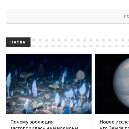
ПО
НАУКА
Почему эволюция
Новое иссле
застопорилась на миллионы
что Земля п