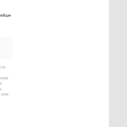
орейшн
тся
ков,
а
ь
 или