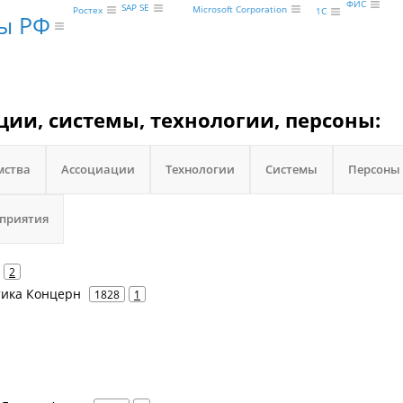
ФИС
SAP SE
Microsoft Corporation
Ростех
1С
ы РФ
ции, системы, технологии, персоны:
мства
Ассоциации
Технологии
Системы
Персоны
приятия
2
атика Концерн
1828
1