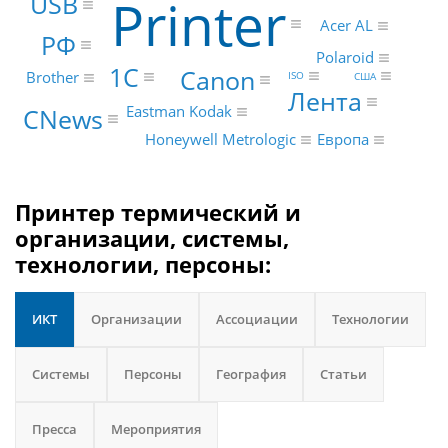
Printer
USB
Acer AL
РФ
Polaroid
1С
Canon
Brother
ISO
США
Лента
CNews
Eastman Kodak
Honeywell Metrologic
Европа
Принтер термический и
организации, системы,
технологии, персоны:
ИКТ
Организации
Ассоциации
Технологии
Системы
Персоны
География
Статьи
Пресса
Мероприятия