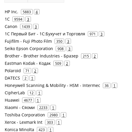
HP Inc.
5883
4
1С
9594
3
Canon
1439
3
1С Первый Бит - 1С:Бухучет и Торговля
971
3
Fujifilm - Fuji Photo Film
350
3
Seiko Epson Corporation
908
3
Brother - Brother Industries - Бразер
215
2
Eastman Kodak - Кодак
509
2
Polaroid
71
2
DATECS
2
1
Honeywell Scanning & Mobility - HSM - Intermec
36
1
CipherLab
12
1
Huawei
4677
1
Xiaomi - Сяоми
2233
1
Toshiba Corporation
2980
1
Xerox - Lexmark Int
303
1
Konica Minolta
423
1