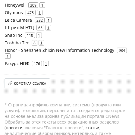
Honeywell
309
1
Olympus
475
1
Leica Camera
282
1
Штрих-М НТЦ
65
1
Snap Inc
110
1
Toshiba Tec
8
1
Honor - Shenzhen Zhixin New Information Technology
934
1
Ракурс НПФ
176
1
КОРОТКАЯ ССЫЛКА
* Страница-профиль компании, системы (продукта или
услуги), технологии, персоны и т.п. создается редактором
на основе анализа архива публикаций портала CNews.
Обрабатываются тексты всех редакционных разделов
(
новости
, включая "Главные новости",
статьи
,
аналитические обзоры рынков, интервью, а также