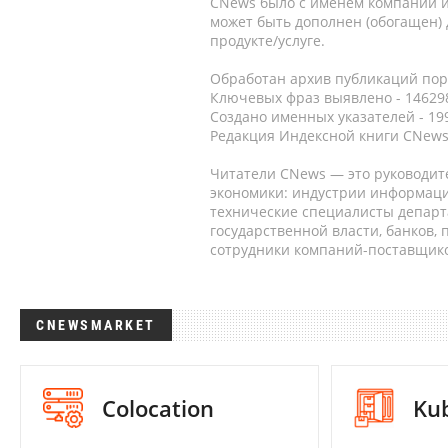
CNews было с именем компании и
может быть дополнен (обогащен)
продукте/услуге.
Обработан архив публикаций порт
Ключевых фраз выявлено - 146298
Создано именных указателей - 19
Редакция Индексной книги CNews
Читатели CNews — это руководит
экономики: индустрии информаци
технические специалисты депар
государственной власти, банков,
сотрудники компаний-поставщико
CNEWSMARKET
Colocation
Ku