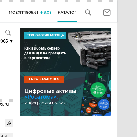
MOEXIT
1806,61
3,08
КАТАЛОГ
ТЕХНОЛОГИЯ МЕСЯЦА
9065
▼
Как выбрать сервер
для ЦОД и не прогадать
в перспективе
CNEWS ANALYTICS
Цифровые активы
«Росатома».
Инфографика CNews
s.ru
ial