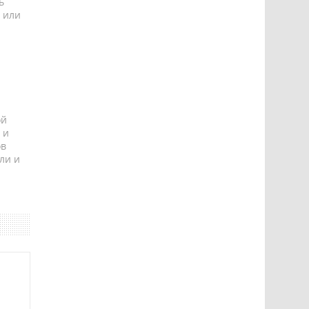
ь
 или
ой
 и
ов
ли и