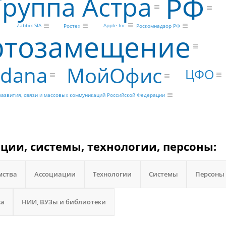
РФ
Группа Астра
Apple Inc
Zabbix SIA
Ростех
Роскомнадзор РФ
тозамещение
rdana
МойОфис
ЦФО
азвития, связи и массовых коммуникаций Российской Федерации
ации, системы, технологии, персоны:
мства
Ассоциации
Технологии
Системы
Персоны
са
НИИ, ВУЗы и библиотеки