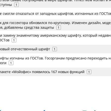
ступны
1
е смогли отказаться от западных шрифтов, изгнанных из ГОСТо
x для госсектора обновился по-крупному. Изменен дизайн, мод
я, добавлены средства защиты
1
ли замену знаменитому американскому шрифту, который недавн
ОСТов
1
— новый отечественный шрифт
1
фты изгнаны из ГОСТов. Госорганам предписано переходить н
логи
1
пакете «Мойофис» появилось 167 новых функций
1