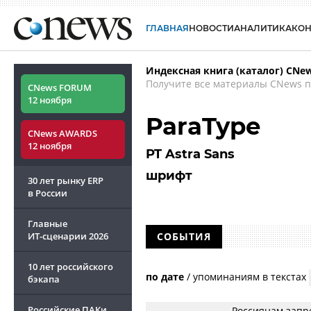
ГЛАВНАЯ
НОВОСТИ
АНАЛИТИКА
КО
Индексная книга (каталог) CNe
Получите все материалы CNews п
CNews FORUM
12 ноября
ParaType
CNews AWARDS
12 ноября
PT Astra Sans
шрифт
30 лет рынку ERP
в России
Главные
ИТ-сценарии
2026
СОБЫТИЯ
10 лет российского
по дате
/
упоминаниям в текстах
бэкапа
Российские ПАКи
Россиянам запр