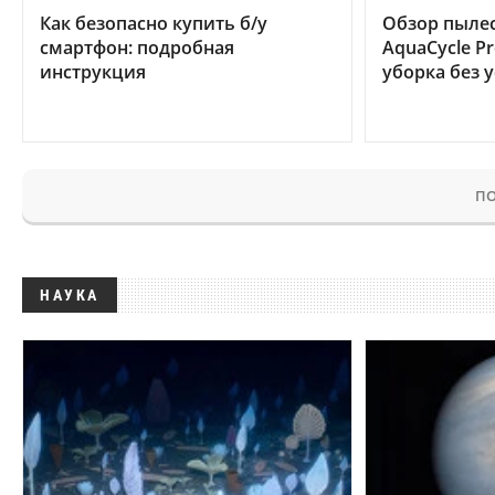
Как безопасно купить б/у
Обзор пылес
смартфон: подробная
AquaCycle Pr
инструкция
уборка без 
ПО
НАУКА