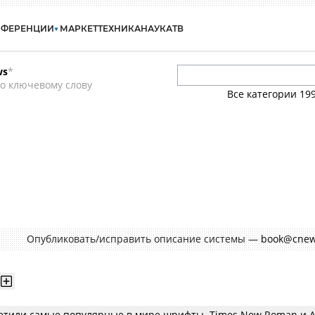
НФЕРЕНЦИИ
МАРКЕТ
ТЕХНИКА
НАУКА
ТВ
ws
*
о ключевому слову
Все категории
19
Опубликовать/исправить описание системы —
book@cnew
етили самые популярные в мире шрифты. Times New Roman и Ar