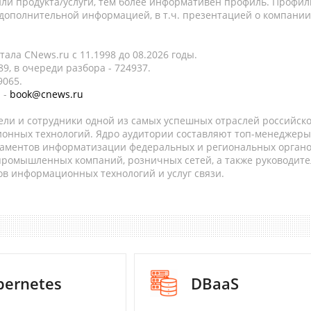
ли продукта/услуги, тем более информативен профиль. Профил
 дополнительной информацией, в т.ч. презентацией о компании
ала CNews.ru c 11.1998 до 08.2026 годы.
9, в очереди разбора - 724937.
9065.
 -
book@cnews.ru
ели и сотрудники одной из самых успешных отраслей российск
онных технологий. Ядро аудитории составляют топ-менеджеры
таментов информатизации федеральных и региональных орган
 промышленных компаний, розничных сетей, а также руководите
в информационных технологий и услуг связи.
bernetes
DBaaS