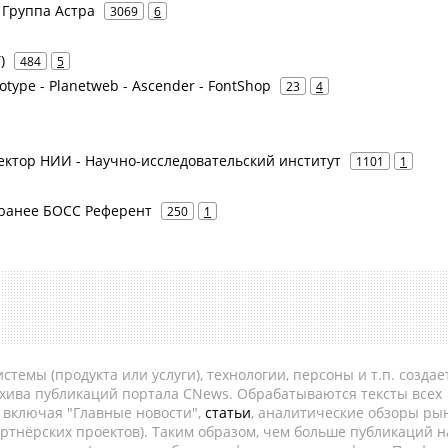
- Группа Астра
3069
6
)
484
5
otype - Planetweb - Ascender - FontShop
23
4
 Вектор НИИ - Научно-исследовательский институт
1101
1
- ранее БОСС Референт
250
1
темы (продукта или услуги), технологии, персоны и т.п. создае
рхива публикаций портала CNews. Обрабатываются тексты всех
, включая "Главные новости",
статьи
, аналитические обзоры рын
ртнёрских проектов). Таким образом, чем больше публикаций н