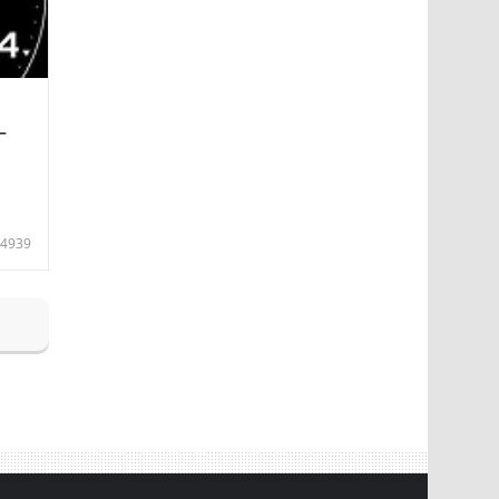
—
4939