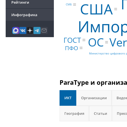
США
Рейтинги
СМБ
Инфографика
Импор
Ve
ОС
ГОСТ
ПФО
Министерство цифрового р
ParaType и организ
ИКТ
Организации
Ведо
География
Статьи
Прес