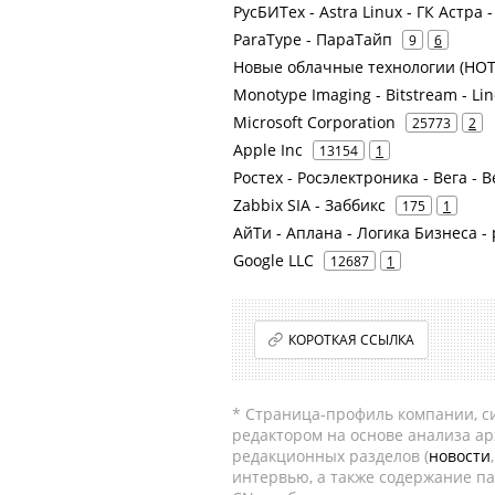
РусБИТех - Astra Linux - ГК Астра 
ParaType - ПараТайп
9
6
Новые облачные технологии (НОТ
Monotype Imaging - Bitstream - Lin
Microsoft Corporation
25773
2
Apple Inc
13154
1
Ростех - Росэлектроника - Вега -
Zabbix SIA - Заббикс
175
1
АйТи - Аплана - Логика Бизнеса 
Google LLC
12687
1
КОРОТКАЯ ССЫЛКА
* Страница-профиль компании, сис
редактором на основе анализа а
редакционных разделов (
новости
интервью, а также содержание па