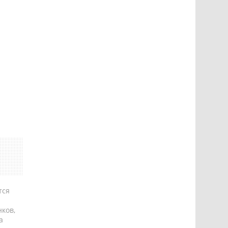
тся
ков,
а